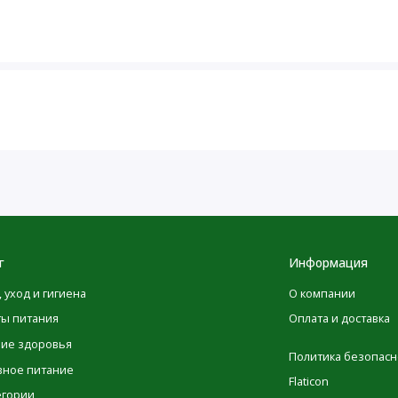
ей.
рмления грудью, приема каких-либо лекарств или при
оваться с врачом. При возникновении любых нежелательных
. Хранить в недоступном для детей месте. Хранить закрытый
 если наружная защитная пленка отсутствует, разорвана
ет хранить в холодильнике.
г
Информация
, уход и гигиена
О компании
аксимальной точности в изображениях и информации о
ты питания
Оплата и доставка
ые производителями, касающиеся упаковки или списка
ние здоровья
 до того момента, как они будут опубликованы на сайте.
Политика безопасн
вное питание
овка товаров может изменяться, это никак не влияет на
Flaticon
егории