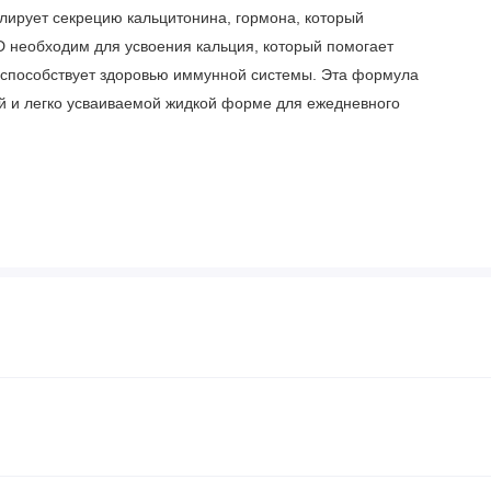
улирует секрецию кальцитонина, гормона, который
 D необходим для усвоения кальция, который помогает
е способствует здоровью иммунной системы. Эта формула
ой и легко усваиваемой жидкой форме для ежедневного
ве здорового рациона питания, наряду с физической
 возрастом.
ой добавки для взрослых принимать по одной (1) столовой
и в соответствии с рекомендациями лечащего врача.
ные ароматизаторы, ксантановая камедь, каррагенан.
и, дрожжей, натрия, искусственных ароматизаторов,