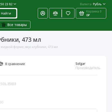
250 23 82
Валюта
Рубль
Корзина
0
Найти
0₽
Все товары
убники, 473 мл
в жидкой форме, вкус клубники, 473 мл
Solgar
В сравнение
Производитель
 SOL-35833
90