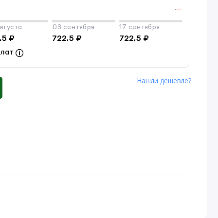
вгуста
03 сентября
17 сентября
.5 ₽
722.5 ₽
722,5 ₽
плат
Нашли дешевле?