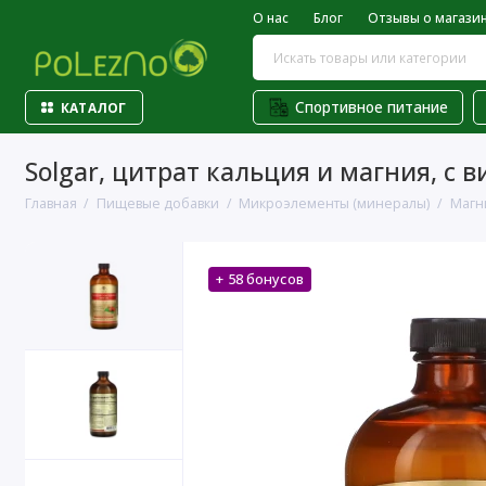
О нас
Блог
Отзывы о магази
Спортивное питание
КАТАЛОГ
Solgar, цитрат кальция и магния, с 
Главная
Пищевые добавки
Микроэлементы (минералы)
Магн
+ 58 бонусов