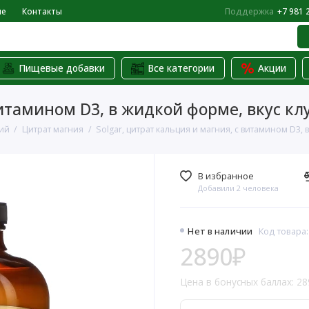
не
Контакты
Поддержка
+7 981 
Пищевые добавки
Все категории
Акции
витамином D3, в жидкой форме, вкус кл
ий
Цитрат магния
Solgar, цитрат кальция и магния, с витамином D3, 
В избранное
Добавили 2 человека
Нет в наличии
Код товара:
2890₽
Цена в бонусных баллах: 28