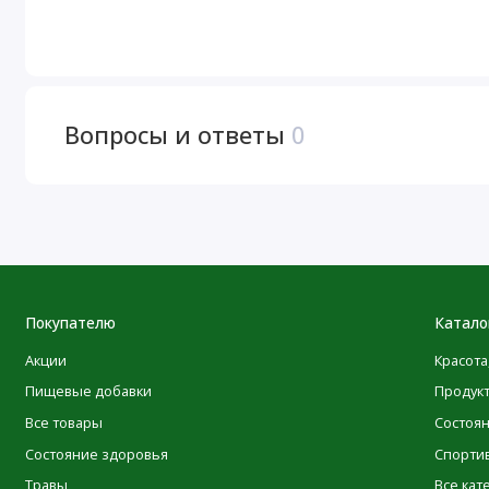
искусственных подсластителей, консервантов и красител
Предупреждения
Продукт герметично упакован в целях безопасности.
Вопросы и ответы
0
Перед применением добавок во время беременности, ко
наличии каких-либо заболеваний следует проконсультир
реакций следует прекратить прием и обратиться к врачу
контейнер при комнатной температуре. Не использовать,
или повреждена. После вскрытия упаковки продукт следу
Покупателю
Катало
Отказ от ответственности
Акции
Красота
Команда POLEZNOO всегда стремится придерживаться м
Пищевые добавки
Продук
своей продукции. Однако некоторые изменения, вносим
Все товары
Состоя
ингредиентов, могут потребовать определенного времени
Состояние здоровья
Спорти
Имейте в виду, что даже несмотря на то, что иногда упак
Травы
Все кат