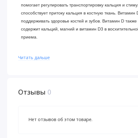
помогает регулировать транспортировку кальция и стим
способствует притоку кальция в костную ткань. Витамин
поддерживать здоровье костей и зубов. Витамин D такж
содержит кальций, магний и витамин D3 в восхитительн
приема.
† Достаточное количество кальция и витамина D в соста
Читать дальше
активностью, может снизить риск развития остеопороза с
Рекомендации по применению
Перед применением хорошо взболтать. В качестве пищев
Отзывы
0
ложке (15 мл) (0,5 жидк. унции) в день во время еды ил
Ингредиенты
Нет отзывов об этом товаре.
Очищенная вода, фруктоза, лимонная кислота, натураль
Не содержит глютена, пшеницы, молочных продуктов, со