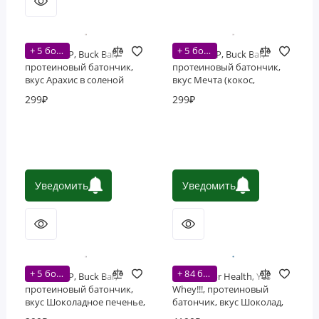
+ 5 бонусов
+ 5 бонусов
BUCKED UP, Buck Bar,
BUCKED UP, Buck Bar,
протеиновый батончик,
протеиновый батончик,
вкус Арахис в соленой
вкус Мечта (кокос,
карамели, 1 шт (60 г)
шоколад, миндаль) 1 шт
299₽
299₽
(60 г)
Уведомить
Уведомить
+ 5 бонусов
+ 84 бонусов
BUCKED UP, Buck Bar,
Designs For Health, Yes
протеиновый батончик,
Whey!!!, протеиновый
вкус Шоколадное печенье,
батончик, вкус Шоколад,
1 шт (60 г)
12 шт