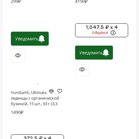
299₽
4190₽
1,047.5 ₽ x 4
Уведомить
Уведомить
YumEarth, Ultimate,
леденцы с органической
бузиной, 15 шт., 93 г (3,3
унции)
1490₽
372.5 ₽ x 4