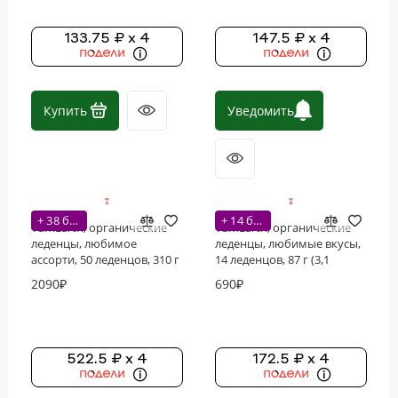
133.75 ₽ x 4
147.5 ₽ x 4
Купить
Уведомить
+ 38 бонусов
+ 14 бонусов
YumEarth, органические
YumEarth, органические
леденцы, любимое
леденцы, любимые вкусы,
ассорти, 50 леденцов, 310 г
14 леденцов, 87 г (3,1
(10,9 унции)
унции)
2090₽
690₽
522.5 ₽ x 4
172.5 ₽ x 4