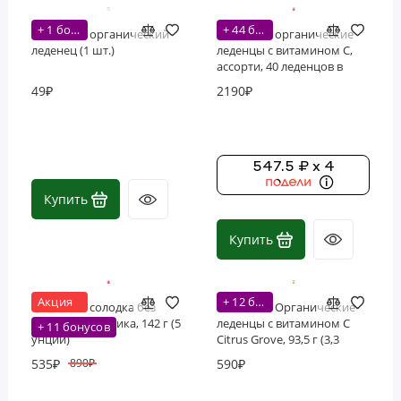
+ 1 бонусов
+ 44 бонусов
YumEarth, органический
YumEarth, органические
леденец (1 шт.)
леденцы с витамином C,
ассорти, 40 леденцов в
индивидуальной упаковке,
49₽
2190₽
248 г (8,7 унции)
547.5 ₽ x 4
Купить
Купить
Акция
+ 12 бонусов
YumEarth, солодка без
YumEarth, Органические
глютена, клубника, 142 г (5
леденцы с витамином С
+ 11 бонусов
унций)
Citrus Grove, 93,5 г (3,3
унции)
535₽
590₽
890₽