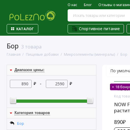
О нас
Блог
Отзывы о магази
Спортивное питание
КАТАЛОГ
Бор
3 товара
Главная
Пищевые добавки
Микроэлементы (минералы)
Бор
Диапазон цены:
₽ -
₽
+ 18 бону
На скл
Код това
NOW Fo
растит
Категория товаров
890₽
Бор