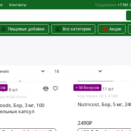
не
Контакты
Поддержка
+7 981 
Пищевые добавки
Все категории
Акции
сов
+ 50 бонусов
На складе: 11 шт.
аде: 8 шт.
Код товара: NCS-67086
ра: NOW-01410
Nutricost, Бор, 5 мг, 2
ods, Бор, 3 мг, 100
ельных капсул
2490₽