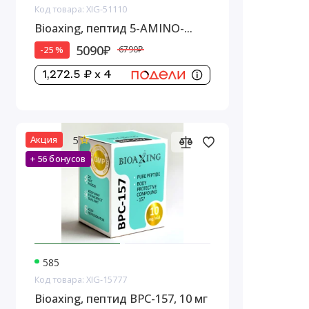
Код товара: XIG-51110
Bioaxing, пептид 5-AMINO-
1MQ, 10 мг
5090₽
-25 %
6790₽
1,272.5 ₽ x 4
5
Акция
+ 56 бонусов
585
Код товара: XIG-15777
Bioaxing, пептид BPC-157, 10 мг