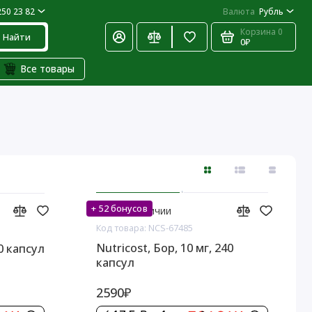
250 23 82
Валюта
Рубль
Корзина
0
Найти
0₽
Все товары
+ 52 бонусов
Нет в наличии
Код товара: NCS-67485
Nutricost, Бор, 10 мг, 240
40 капсул
капсул
2590₽