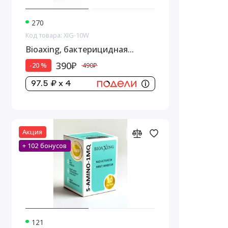
270
Код товара: XIG-10W
Bioaxing, бактерицидная
вода,1 стеклянный флакон, 10
390₽
-20 %
490₽
мл
97.5 ₽ x 4
Акция
+ 102 бонусов
121