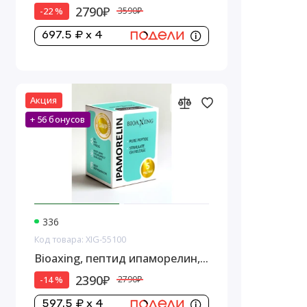
2790₽
-22 %
3590₽
697.5 ₽ x 4
Акция
+ 56 бонусов
336
Код товара: XIG-55100
Bioaxing, пептид ипаморелин,
5 мг
2390₽
-14 %
2790₽
597.5 ₽ x 4