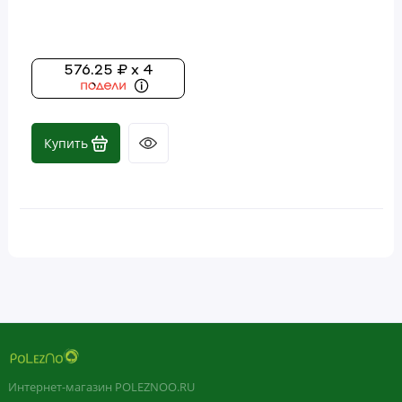
Донг куай (дягиль)
Женьшень
576.25 ₽ x 4
Йохимбе
Корень солодки (DGL)
Купить
Лимонный бальзам (Мелисса)
Люцерна
Мази с травами
Момордика
Препараты на основе трав
Природные травы, экстракты и
Интернет-магазин POLEZNOO.RU
концентраты