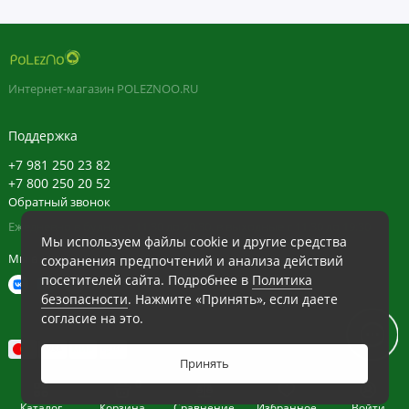
Зелень и суперфуды
Контроль веса
Интернет-магазин POLEZNOO.RU
Кости, суставы и хрящи
Поддержка
Микроэлементы (минералы)
+7 981 250 23 82
+7 800 250 20 52
Мужское здоровье
Обратный звонок
Продукты пчеловодства
Ежедневно в будние с 11:30 до 20:30, в выходные с 11:30 до 19:30
Мы используем файлы cookie и другие средства
Мы в сети
сохранения предпочтений и анализа действий
Рыбий жир и омега (ЭПК и ДГК)
посетителей сайта. Подробнее в
Политика
безопасности
. Нажмите «Принять», если даете
Система пищеварения
согласие на это.
Снижение веса
Принять
0
Сон
Каталог
Корзина
Сравнение
Избранное
Войти