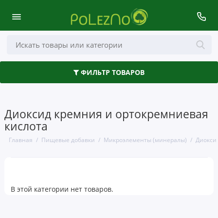
Здоровье кишечника
ФИЛЬТР ТОВАРОВ
Аминокислоты
Антиоксиданты
Диоксид кремния и ортокремниевая
Волосы, кожа и ногти
кислота
Главная
Пищевые добавки
Микроэлементы (минералы)
Диокси
Глаза, уши и нос
Грибы
Деятельность мозга
В этой категории нет товаров.
Женское здоровье