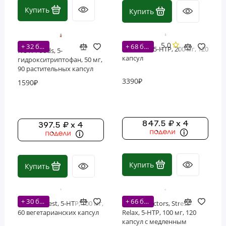
Купить
Купить
Фосфолипиды
Витамины
5.0
+ 32 бонусов
+ 68 бонусов
Nutricost, 5-HTP, 200 мг, 120
NOW Foods, 5-
капсул
гидрокситриптофан, 50 мг,
90 растительных капсул
3390₽
1590₽
847.5 ₽ x 4
397.5 ₽ x 4
Купить
Купить
+ 30 бонусов
+ 66 бонусов
Doctor's Best, 5-HTP, 100 мг,
Natural Factors, Stress-
60 вегетарианских капсул
Relax, 5-HTP, 100 мг, 120
капсул с медленным