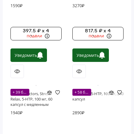
высвобождением
1590₽
3270₽
397.5 ₽ x 4
817.5 ₽ x 4
Уведомить
Уведомить
+ 39 бонусов
+ 58 бонусов
Natural Factors, Stress-
Nutricost, 5-HTP, 100 мг, 240
Relax, 5-HTP, 100 мг, 60
капсул
капсул с медленным
высвобождением
1940₽
2890₽