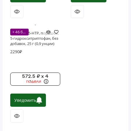
+ 46 бонусов
Nutricost, 5-HTP, порошок,
5-гидрокситриптофан, без
добавок, 25 г (0,9 унции)
2290₽
572.5 ₽ x 4
Уведомить