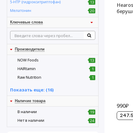
5-HTP (гидрокситриптофан)
13
Hearos
беруши
Мелатонин
20
Ключевые слова
Производители
NOW Foods
13
HAIRtamin
1
Raw Nutrition
1
Показать еще: (16)
Наличие товара
990₽
В наличии
19
247.5
Нет в наличии
24