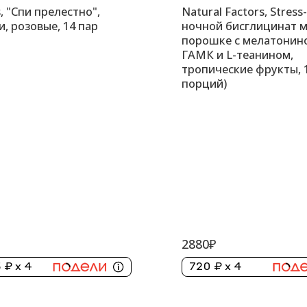
, "Спи прелестно",
Natural Factors, Stress
, розовые, 14 пар
ночной бисглицинат м
порошке с мелатонин
ГАМК и L-теанином,
тропические фрукты, 1
порций)
2880₽
 ₽ x 4
720 ₽ x 4