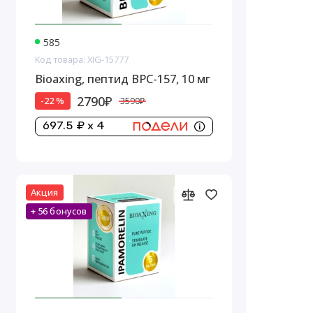
585
Код товара: XIG-15777
Bioaxing, пептид BPC-157, 10 мг
2790₽
-22 %
3590₽
697.5 ₽ x 4
Акция
+ 56 бонусов