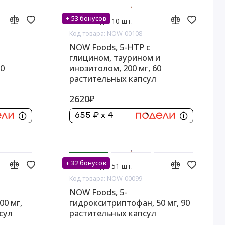
+ 53 бонусов
На складе: 10 шт.
Код товара: NOW-00108
NOW Foods, 5-HTP с
глицином, таурином и
20
инозитолом, 200 мг, 60
растительных капсул
2620₽
655 ₽ x 4
+ 32 бонусов
На складе: 51 шт.
Код товара: NOW-00099
NOW Foods, 5-
00 мг,
гидрокситриптофан, 50 мг, 90
сул
растительных капсул