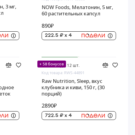
, 3 мг,
NOW Foods, Мелатонин, 5 мг,
ул
60 растительных капсул
890₽
222.5 ₽ x 4
+ 58 бонусов
На складе: 12 шт.
Код товара: RWS-44891
Raw Nutrition, Sleep, вкус
годное
клубника и киви, 150 г, (30
леток
порций)
2890₽
722.5 ₽ x 4