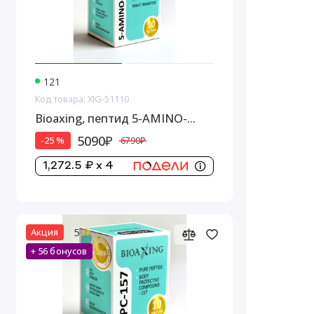
121
Код товара: XIG-51110
Bioaxing, пептид 5-AMINO-
1MQ, 10 мг
5090₽
-25 %
6790₽
1,272.5 ₽ x 4
5
Акция
+ 56 бонусов