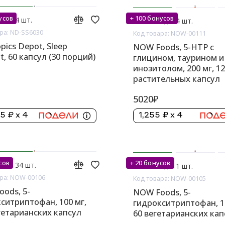
усов
+ 100 бонусов
аде: 4 шт.
На складе: 4 шт.
ра: ND-SS6030
Код товара: NOW-00111
pics Depot, Sleep
NOW Foods, 5-HTP с
t, 60 капсул (30 порций)
глицином, таурином и
инозитолом, 200 мг, 1
растительных капсул
5020₽
.5 ₽ x 4
1,255 ₽ x 4
сов
+ 20 бонусов
аде: 34 шт.
На складе: 1 шт.
ра: NOW-00106
Код товара: NOW-00105
ods, 5-
NOW Foods, 5-
ситриптофан, 100 мг,
гидрокситриптофан, 1
гетарианских капсул
60 вегетарианских кап