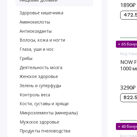
1890₽
Здоровье кишечника
472.5
Аминокислоты
Антиоксиданты
Волосы, кожа и ногти
+ 65 бону
На скл
Глаза, уши и нос
Код това
Грибы
NOW Fo
Деятельность мозга
1000 м
Женское здоровье
Зелень и суперфуды
3290₽
Контроль веса
822.5
Кости, суставы и хрящи
Микроэлементы (минералы)
Мужское здоровье
+ 40 бону
На скл
Продукты пчеловодства
Код това