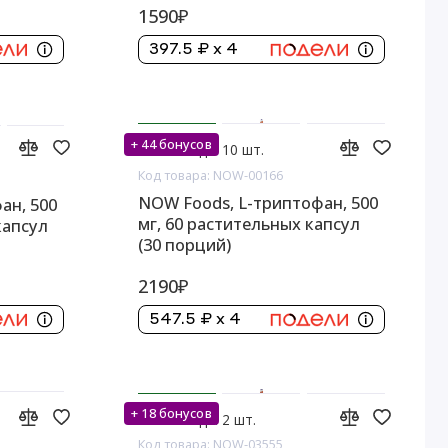
1590₽
397.5 ₽ x 4
+ 44 бонусов
На складе: 10 шт.
Код товара: NOW-00166
NOW Foods, L-триптофан, 500
ан, 500
мг, 60 растительных капсул
капсул
(30 порций)
2190₽
547.5 ₽ x 4
+ 18 бонусов
На складе: 2 шт.
Код товара: NOW-03555