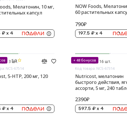
NOW Foods, Мелатонин
ods, Мелатонин, 10 мг,
60 растительных капс
стительных капсул
790₽
 ₽ x 4
197.5 ₽ x 4
5.0
сов
+ 48 бонусов
аде: 3 шт.
На складе: 16 шт.
ра: NCS-67514
Код товара: NCS-67314
st, 5-HTP, 200 мг, 120
Nutricost, мелатонин
быстрого действия, я
ассорти, 5 мг, 240 таб
2390₽
 ₽ x 4
597.5 ₽ x 4