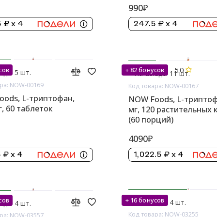
990₽
 ₽ x 4
247.5 ₽ x 4
5.0
сов
+ 82 бонусов
аде: 5 шт.
На складе: 11 шт.
ра: NOW-00169
Код товара: NOW-00167
ods, L-триптофан,
NOW Foods, L-триптоф
г, 60 таблеток
мг, 120 растительных 
(60 порций)
4090₽
 ₽ x 4
1,022.5 ₽ x 4
сов
+ 16 бонусов
На складе: 4 шт.
аде: 4 шт.
Код товара: NOW-03255
ра: NOW-03557