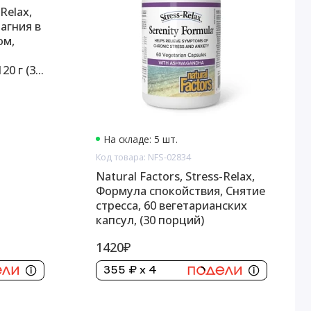
-Relax,
агния в
ом,
20 г (30
На складе: 5 шт.
Код товара: NFS-02834
Natural Factors, Stress-Relax,
Формула спокойствия, Снятие
стресса, 60 вегетарианских
капсул, (30 порций)
1420₽
355 ₽ x 4