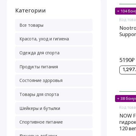
Категории
+ 104 бон
На скл
Код това
Все товары
Nootro
Suppor
Красота, уход и гигиена
Одежда для спорта
5190₽
Продукты питания
1,297
Состояние здоровья
Товары для спорта
+ 38 бону
На скл
Код това
Шейкеры и бутылки
NOW Fo
гидрок
Спортивное питание
120 ве
Пищевые добавки