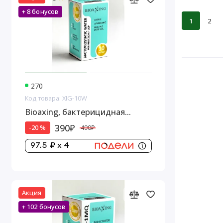
+ 8 бонусов
1
2
270
Код товара: XIG-10W
Bioaxing, бактерицидная
вода,1 стеклянный флакон, 10
390₽
-20 %
490₽
мл
97.5 ₽ x 4
Акция
+ 102 бонусов