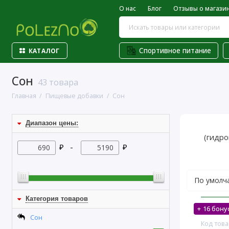
О нас
Блог
Отзывы о магази
Спортивное питание
КАТАЛОГ
Сон
43 товара
Главная
Пищевые добавки
Сон
Диапазон цены:
(гидро
₽ -
₽
Категория товаров
+ 16 бону
На скл
Сон
Код това