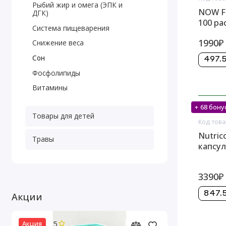
Рыбий жир и омега (ЭПК и
NOW Fo
ДГК)
100 ра
Система пищеварения
1990₽
Снижение веса
Сон
497.5
Фосфолипиды
Витамины
+ 68 бону
На скл
Товары для детей
Код това
Nutrico
Травы
капсул
3390₽
847.5
Акции
5
Акция