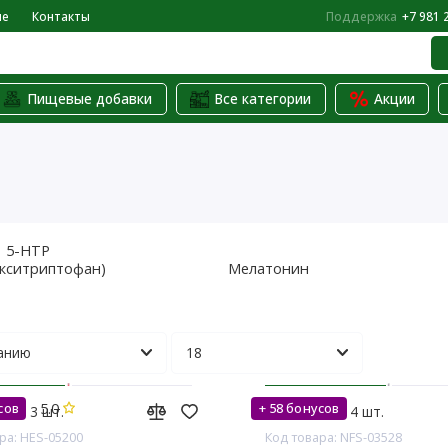
не
Контакты
Поддержка
+7 981 
Пищевые добавки
Все категории
Акции
5-HTP
кситриптофан)
Мелатонин
5.0
сов
+ 58 бонусов
аде: 3 шт.
На складе: 4 шт.
ра: HES-05200
Код товара: NFS-03528