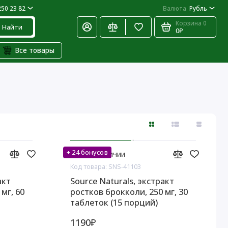
250 23 82
Валюта
Рубль
Корзина
0
Найти
0₽
Все товары
+ 24 бонусов
Нет в наличии
Код товара: SNS-41103
акт
Source Naturals, экстракт
мг, 60
ростков брокколи, 250 мг, 30
таблеток (15 порций)
1190₽