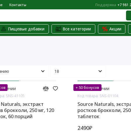
не
Контакты
Поддержка
+7 981 
Пищевые добавки
Все категории
Акции
сов
+ 50 бонусов
 наличии
Нет в наличии
ра: SNS-41105
Код товара: SNS-01104
 Naturals, экстракт
Source Naturals, экстр
в брокколи, 250 мг, 120
ростков брокколи, 250 
ок, 60 порций
таблеток
2490₽