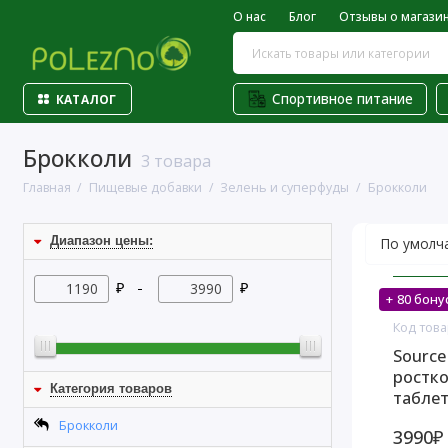
О нас
Блог
Отзывы о магази
Спортивное питание
КАТАЛОГ
Брокколи
3 товара
Главная
Пищевые добавки
Зелень и суперфуды
Брокколи
Диапазон цены:
₽ -
₽
+ 80 бону
Нет в
Код това
Source
ростко
Категория товаров
таблет
Брокколи
3990₽