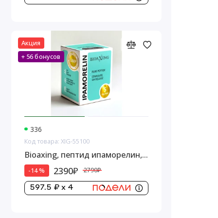
Акция
+ 56 бонусов
336
Код товара: XIG-55100
Bioaxing, пептид ипаморелин,
5 мг
2390₽
-14 %
2790₽
597.5 ₽ x 4