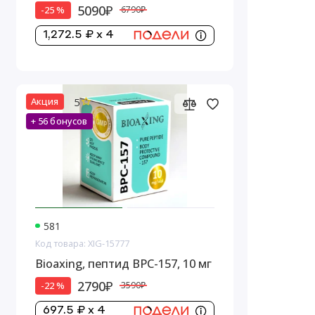
1MQ, 10 мг
5090₽
-25 %
6790₽
1,272.5 ₽ x 4
5
Акция
+ 56 бонусов
581
Код товара: XIG-15777
Bioaxing, пептид BPC-157, 10 мг
2790₽
-22 %
3590₽
697.5 ₽ x 4