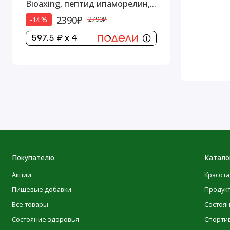
Bioaxing, пептид ипаморелин,
5 мг
2390₽
-14 %
2790₽
597.5 ₽ x 4
Покупателю
Катало
Акции
Красота
Пищевые добавки
Продук
Все товары
Состоя
Состояние здоровья
Спорти