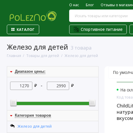
О нас
Блог
Отзывы о магази
Спортивное питание
КАТАЛОГ
Железо для детей
3 товара
Главная
Товары для детей
Железо для детей
Диапазон цены:
₽ -
₽
На скл
Код това
ChildLi
натур
Категория товаров
вкусом
Железо для детей