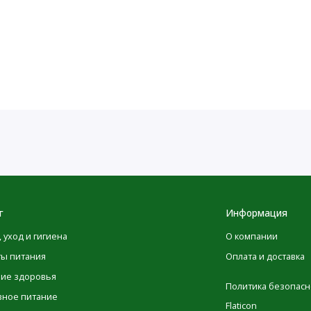
г
Информация
, уход и гигиена
О компании
ты питания
Оплата и доставка
ние здоровья
Политика безопасн
вное питание
Flaticon