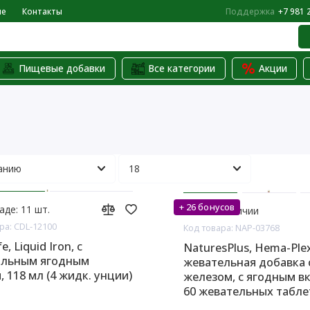
не
Контакты
Поддержка
+7 981 
Пищевые добавки
Все категории
Акции
+ 26 бонусов
аде: 11 шт.
Нет в наличии
ра: CDL-12100
Код товара: NAP-03768
fe, Liquid Iron, с
NaturesPlus, Hema-Plex
альным ягодным
жевательная добавка 
, 118 мл (4 жидк. унции)
железом, с ягодным в
60 жевательных табле