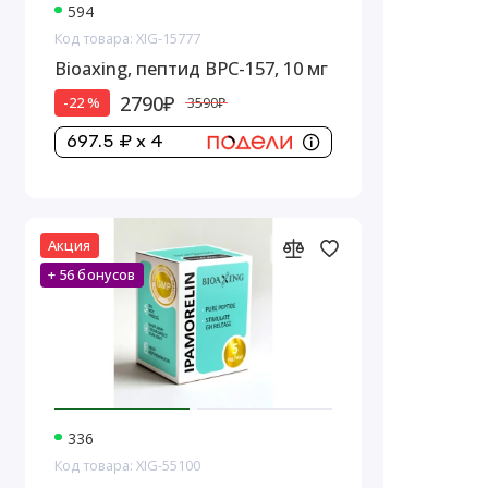
594
Код товара: XIG-15777
Bioaxing, пептид BPC-157, 10 мг
2790₽
-22 %
3590₽
697.5 ₽ x 4
Акция
+ 56 бонусов
336
Код товара: XIG-55100