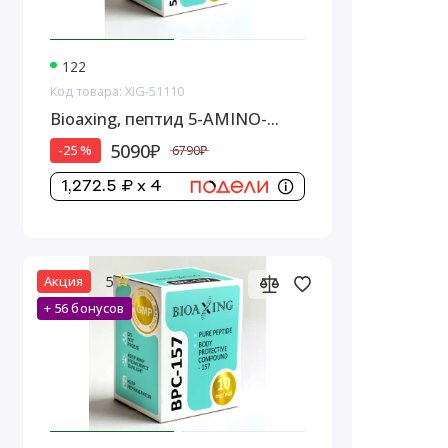
122
Код товара: XIG-51110
Bioaxing, пептид 5-AMINO-
1MQ, 10 мг
5090₽
-25 %
6790₽
1,272.5 ₽ x 4
5
Акция
+ 56 бонусов