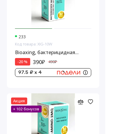
233
Код товара: XIG-10W
Bioaxing, бактерицидная
вода,1 стеклянный флакон, 10
390₽
-20 %
490₽
мл
97.5 ₽ x 4
Акция
+ 102 бонусов