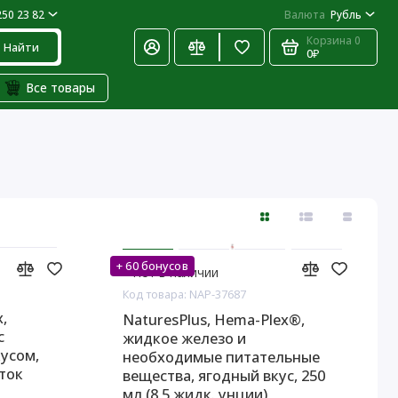
250 23 82
Валюта
Рубль
Корзина
0
Найти
0₽
Все товары
+ 60 бонусов
Нет в наличии
Код товара: NAP-37687
,
NaturesPlus, Hema-Plex®,
с
жидкое железо и
кусом,
необходимые питательные
ток
вещества, ягодный вкус, 250
мл (8,5 жидк. унции)