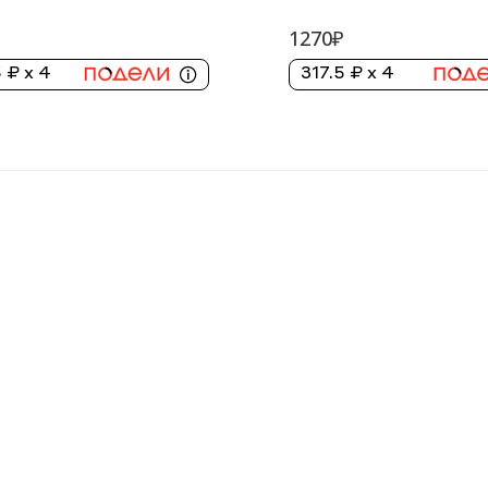
1270₽
 ₽ x 4
317.5 ₽ x 4