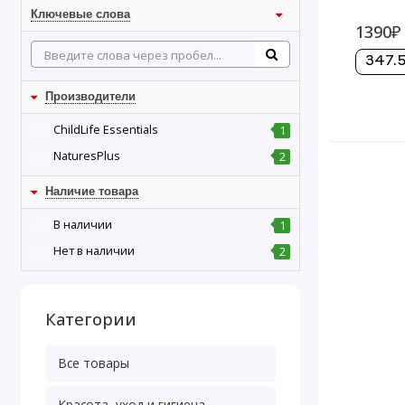
Ключевые слова
1390₽
347.5
Производители
ChildLife Essentials
1
NaturesPlus
2
Наличие товара
В наличии
1
Нет в наличии
2
Категории
Все товары
Красота, уход и гигиена