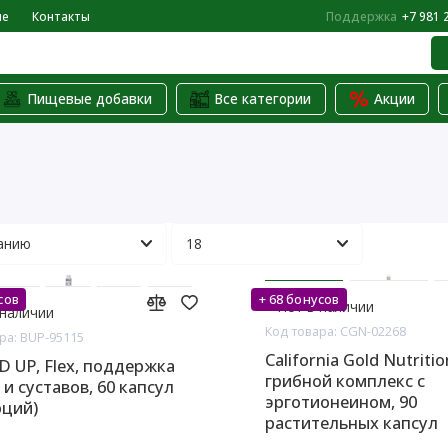
не
Контакты
Поддержка
+7 981 
Пищевые добавки
Все категории
Акции
сов
+ 68 бонусов
Нет в наличии
 наличии
Код товара: CGN-02268
ра: BUP-95115
California Gold Nutritio
 UP, Flex, поддержка
грибной комплекс с
 и суставов, 60 капсул
эрготионеином, 90
рций)
растительных капсул