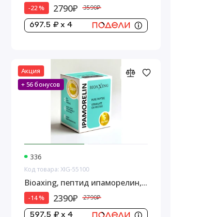
2790₽
-22 %
3590₽
697.5 ₽ x 4
Акция
+ 56 бонусов
336
Код товара: XIG-55100
Bioaxing, пептид ипаморелин,
5 мг
2390₽
-14 %
2790₽
597.5 ₽ x 4