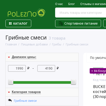
О нас
Блог
Отзывы о магази
Спортивное питание
КАТАЛОГ
Грибные смеси
3 товара
Главная
Пищевые добавки
Грибы
Грибные смеси
Диапазон цены:
₽ -
₽
+ 84 бону
Нет в
Код това
BUCKED
костей
Категория товаров
(30 по
Грибные смеси