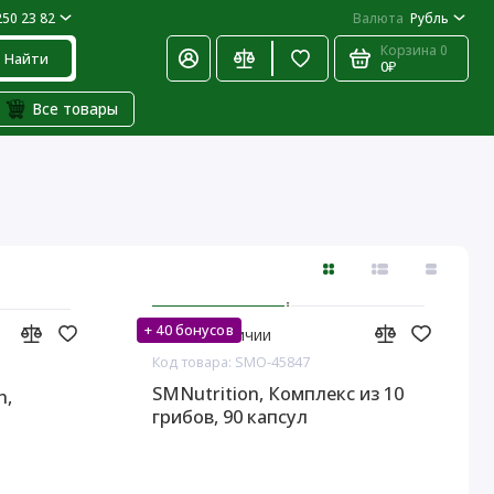
250 23 82
Валюта
Рубль
Корзина
0
Найти
0₽
Все товары
+ 40 бонусов
Нет в наличии
Код товара: SMO-45847
SMNutrition, Комплекс из 10
n,
грибов, 90 капсул