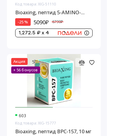
Код товара: XIG-51110
Bioaxing, пептид 5-AMINO-
1MQ, 10 мг
5090₽
-25 %
6790₽
1,272.5 ₽ x 4
5
Акция
+ 56 бонусов
603
Код товара: XIG-15777
Bioaxing, пептид BPC-157, 10 мг