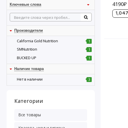
4190₽
Ключевые слова
1,047
Производители
California Gold Nutrition
1
SMNutrition
1
BUCKED UP
1
Наличие товара
Нет в наличии
3
Категории
Все товары
Красота, уход и гигиена