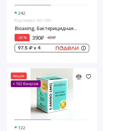
242
Код товара: XIG-10W
Bioaxing, бактерицидная
вода,1 стеклянный флакон, 10
390₽
-20 %
490₽
мл
97.5 ₽ x 4
Акция
+ 102 бонусов
122