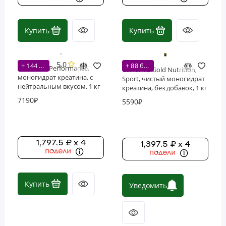
Купить
Купить
5.0
+ 144 бонусов
+ 88 бонусов
Nutricost, Performance,
California Gold Nutrition,
моногидрат креатина, с
Sport, чистый моногидрат
нейтральным вкусом, 1 кг
креатина, без добавок, 1 кг
(200 порций)
(200 порций)
7190₽
5590₽
1,797.5 ₽ x 4
1,397.5 ₽ x 4
Купить
Уведомить