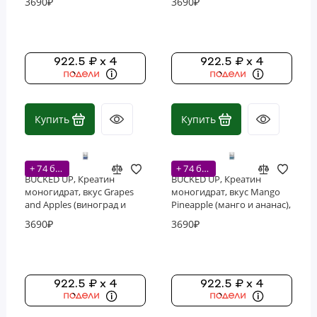
3690₽
3690₽
Спортивное питание BUCKED UP
Спортивное питание Богатырь
922.5 ₽ x 4
922.5 ₽ x 4
Купить
Купить
+ 74 бонусов
+ 74 бонусов
BUCKED UP, Креатин
BUCKED UP, Креатин
моногидрат, вкус Grapes
моногидрат, вкус Mango
and Apples (виноград и
Pineapple (манго и ананас),
яблоко), 350 г, (50 порций)
335 г, (50 порций)
3690₽
3690₽
922.5 ₽ x 4
922.5 ₽ x 4