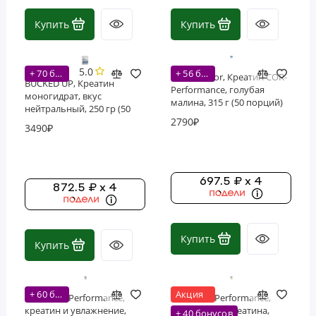
Купить
Купить
5.0
+ 70 бонусов
+ 56 бонусов
C4 / Cellucor, Креатин COR-
BUCKED UP, Креатин
Performance, голубая
моногидрат, вкус
малина, 315 г (50 порций)
нейтральный, 250 гр (50
2790₽
порций)
3490₽
697.5 ₽ x 4
872.5 ₽ x 4
Купить
Купить
+ 60 бонусов
Акция
Nutricost, Performance,
Nutricost, Performance,
креатин и увлажнение,
моногидрат креатина,
+ 40 бонусов