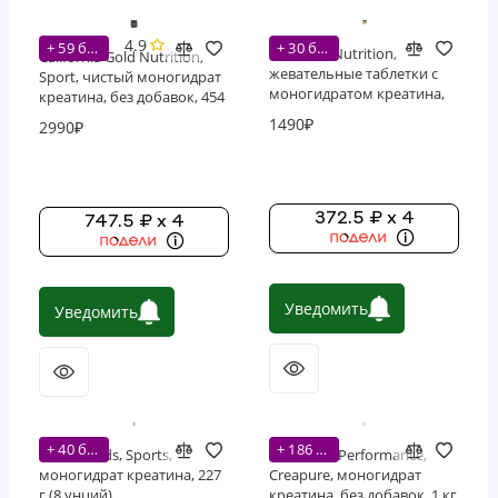
4.9
+ 59 бонусов
+ 30 бонусов
EVLution Nutrition,
California Gold Nutrition,
жевательные таблетки с
Sport, чистый моногидрат
моногидратом креатина,
креатина, без добавок, 454
вкус апельсин, 90 таблеток
г (91 порций)
1490₽
2990₽
(30 порций)
372.5 ₽ x 4
747.5 ₽ x 4
Уведомить
Уведомить
+ 40 бонусов
+ 186 бонусов
NOW Foods, Sports,
Nutricost, Performance,
моногидрат креатина, 227
Creapure, моногидрат
г (8 унций)
креатина, без добавок, 1 кг