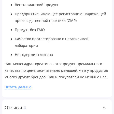
Вегетарианский продукт
Предприятие, имеющее регистрацию надлежащей
производственной практики (GMP)
Продукт без ГМО
Качество протестировано в независимой
лаборатории
Не содержит глютена
Наш моногидрат креатина - это продукт премиального
качества по цене, значительно меньшей, чем у продуктов
многих других брендов. Наши покупатели не меньше нас
любят эту добавку до и после тренировки.
Читать дальше
Рекомендации по применению
В качестве пищевой добавки принимать в соответствии с
Отзывы
4
рекомендациями врача или в следующей форме: