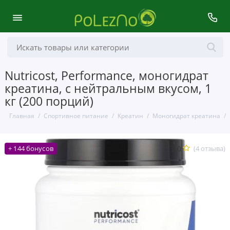
Nutricost, Performance, моногидрат
креатина, с нейтральным вкусом, 1
кг (200 порций)
Главная
Спортивное питание
Креатин
Моногидрат креатина
5.0
(4 отзыва)
+ 144 бонусов