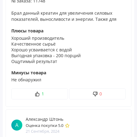
№ заказа: 11748
усадка продукта. Не используйте, если защитная пленка
повреждена или отсутствует.
Брал данный креатин для увеличения силовых
показателей, выносливости и энергии. Также для
наращивания мышечной массы.
Пищевая
Плюсы товара
ценность
Хороший производитель
Качественное сырьё
Размер порции:
1
Хорошо усваивается с водой
мерная ложка (5 г)
Выгодная упаковка - 200 порций
Ощутимый результат
Порций в
упаковке:
200
Минусы товара
Не обнаружил
Количество
% от
в 1 порции
суточной
1
0
нормы
Моногидрат креатина
5 г
*
(микронизированный)
Александр Штонь
А
Оценка покупки 5.0
* Суточная норма
не определена.
21 Сентября, 2024