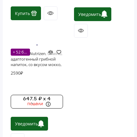
Купить
Уведомить
+ 52 бонусов
Nutricost, Nutrizen, Unwind,
адаптогенный грибной
напиток, со вкусом мокко,
252 г (9 унций)
2590₽
647.5 ₽ x 4
Уведомить