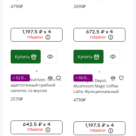
Грибами, Леденцовая
горячего какао, 246 г (8,8
4790₽
2690₽
трость, 296гр
унции)
1,197.5 ₽ x 4
672.5 ₽ x 4
Купить
Купить
+ 52 бонусов
+ 96 бонусов
Nutricost, Nutrizen, Unwind,
Nootropics Depot,
адаптогенный грибной
Mushroom Magic Coffee
напиток, со вкусом
Latte, Функциональный
карамельного чая, 207 г
грибной напиток, 15
2570₽
4790₽
(7,4 унции)
порций
642.5 ₽ x 4
1,197.5 ₽ x 4