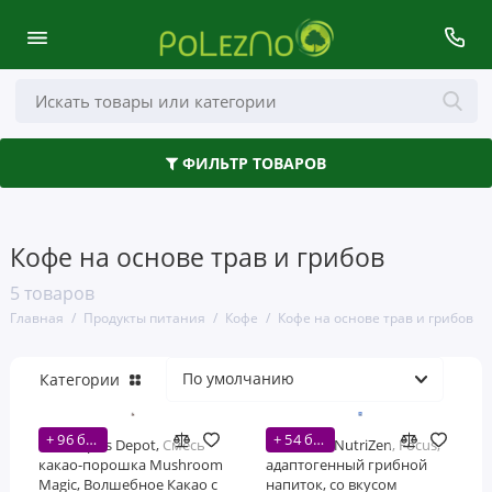
Кофе
ФИЛЬТР ТОВАРОВ
Масла и уксус
Мед и подсластители
Кофе на основе трав и грибов
Напитки
5 товаров
Полезные завтраки
Главная
Продукты питания
Кофе
Кофе на основе трав и грибов
Специи, масла и уксусы
Категории
Чай
+ 96 бонусов
+ 54 бонусов
Nootropics Depot, Смесь
Nutricost, NutriZen, Focus,
Шоколад и сладости
какао-порошка Mushroom
адаптогенный грибной
Magic, Волшебное Какао с
напиток, со вкусом