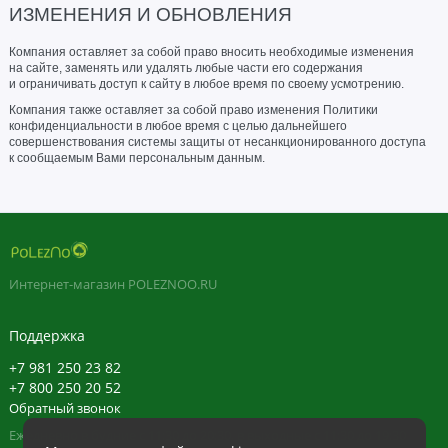
ИЗМЕНЕНИЯ И ОБНОВЛЕНИЯ
Компания оставляет за собой право вносить необходимые изменения
на сайте, заменять или удалять любые части его содержания
и ограничивать доступ к сайту в любое время по своему усмотрению.
Компания также оставляет за собой право изменения Политики
конфиденциальности в любое время с целью дальнейшего
совершенствования системы защиты от несанкционированного доступа
к сообщаемым Вами персональным данным.
Интернет-магазин POLEZNOO.RU
Поддержка
+7 981 250 23 82
+7 800 250 20 52
Обратный звонок
Ежедневно в будние с 11:30 до 20:30, в выходные с 11:30 до 19:30