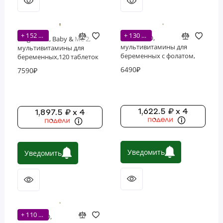
+ 152 бонусов
+ 130 бонусов
NATURELO,
MegaFood, Baby & Me 2,
мультивитамины для
мультивитамины для
беременных с фолатом,
беременных,120 таблеток
железом и кальцием, 180
(60 порций)
6490₽
7590₽
вегетарианских капсул (60
порций)
1,622.5 ₽ x 4
1,897.5 ₽ x 4
Уведомить
Уведомить
+ 110 бонусов
NATURELO,