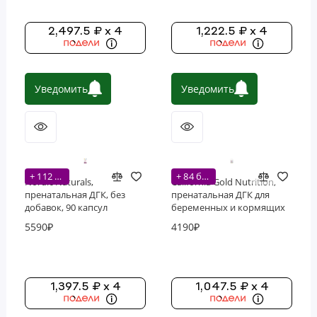
Фосфолипиды
2,497.5 ₽ x 4
1,222.5 ₽ x 4
Витамины
Уведомить
Уведомить
+ 112 бонусов
+ 84 бонусов
Nordic Naturals,
California Gold Nutrition,
пренатальная ДГК, без
пренатальная ДГК для
добавок, 90 капсул
беременных и кормящих
женщин, 60 капсул из
5590₽
4190₽
рыбьего желатина (30
порций)
1,397.5 ₽ x 4
1,047.5 ₽ x 4