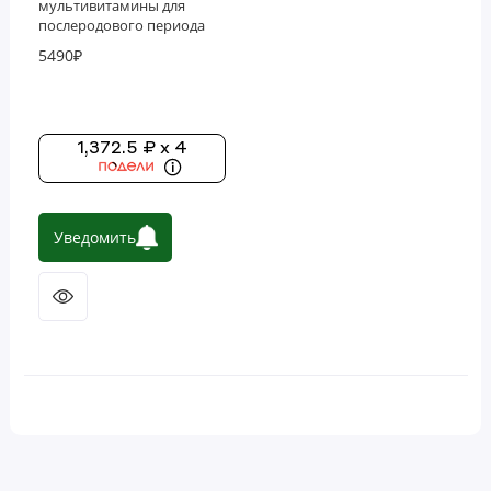
мультивитамины для
послеродового периода
для кормящих мам, 180
5490₽
вегетарианских капсул (60
порций)
1,372.5 ₽ x 4
Уведомить