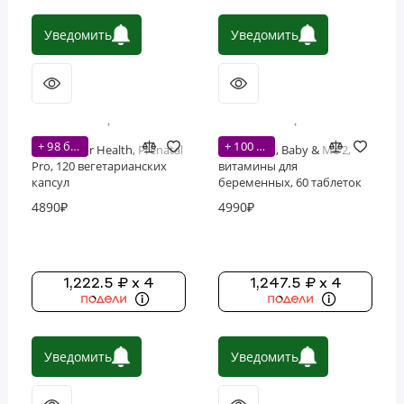
Уведомить
Уведомить
+ 98 бонусов
+ 100 бонусов
Designs For Health, Prenatal
MegaFood, Baby & Me 2,
Pro, 120 вегетарианских
витамины для
капсул
беременных, 60 таблеток
(30 порций)
4890₽
4990₽
1,222.5 ₽ x 4
1,247.5 ₽ x 4
Уведомить
Уведомить