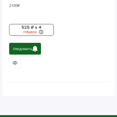
капсул
2100₽
525 ₽ x 4
Уведомить