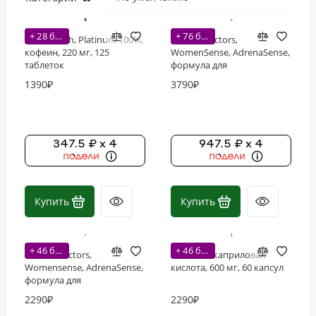
+ 28 бонусов
+ 76 бонусов
MuscleTech, Platinum 100%,
Natural Factors,
кофеин, 220 мг, 125
WomenSense, AdrenaSense,
таблеток
формула для
надпочечников, 120
1390₽
3790₽
вегетарианских капсул
347.5 ₽ x 4
947.5 ₽ x 4
Купить
Купить
+ 46 бонусов
+ 46 бонусов
Natural Factors,
Swanson, каприловая
Womensense, AdrenaSense,
кислота, 600 мг, 60 капсул
формула для
надпочечников, 60
2290₽
2290₽
вегетарианских капсул