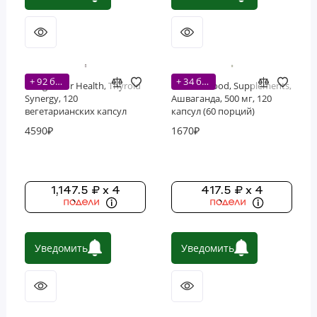
+ 92 бонусов
+ 34 бонусов
Designs For Health, Thyroid
Double Wood, Supplements,
Synergy, 120
Ашваганда, 500 мг, 120
вегетарианских капсул
капсул (60 порций)
4590₽
1670₽
1,147.5 ₽ x 4
417.5 ₽ x 4
Уведомить
Уведомить