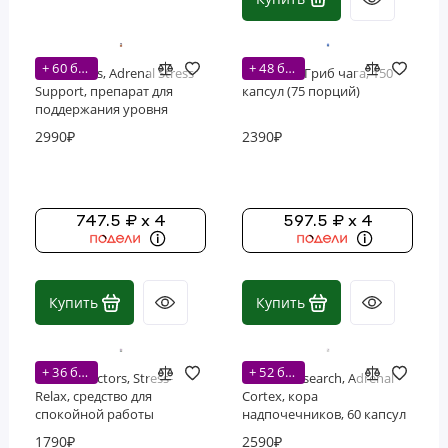
+ 60 бонусов
+ 48 бонусов
Now Foods, Adrenal Stress
Nutricost, Гриб чага, 150
Support, препарат для
капсул (75 порций)
поддержания уровня
кортизола, 90
2990₽
2390₽
растительных капсул
747.5 ₽ x 4
597.5 ₽ x 4
Купить
Купить
+ 36 бонусов
+ 52 бонусов
Natural Factors, Stress-
Thorne Research, Adrenal
Relax, средство для
Cortex, кора
спокойной работы
надпочечников, 60 капсул
надпочечников, 60
1790₽
2590₽