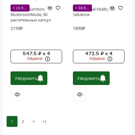
+ 26 бонусов
+ 38 бонусов
EVLution Nutrition,
KAL, Adrenal Vitality, 60
MushroomMode, 90
таблеток
растительных капсул
2190₽
1890₽
547.5 ₽ x 4
472.5 ₽ x 4
Уведомить
Уведомить
1
2
>
>|