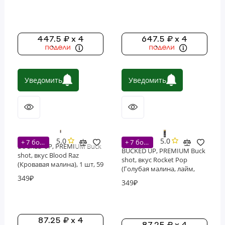
вегетарианских капсул
447.5 ₽ x 4
647.5 ₽ x 4
Уведомить
Уведомить
5.0
5.0
+ 7 бонусов
+ 7 бонусов
BUCKED UP, PREMIUM Buck
BUCKED UP, PREMIUM Buck
shot, вкус Blood Raz
shot, вкус Rocket Pop
(Кровавая малина), 1 шт, 59
(Голубая малина, лайм,
мл (1 порция)
349₽
вишня), 1 шт, 59 мл (1
349₽
порция)
87.25 ₽ x 4