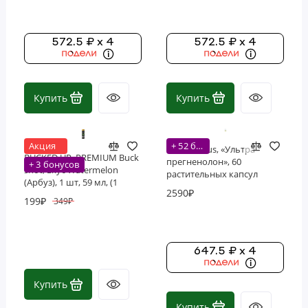
572.5 ₽ x 4
572.5 ₽ x 4
Купить
Купить
Акция
+ 52 бонусов
NaturesPlus, «Ультра
BUCKED UP, PREMIUM Buck
прегненолон», 60
+ 3 бонусов
shot, вкус Watermelon
растительных капсул
(Арбуз), 1 шт, 59 мл, (1
2590₽
порция)
199₽
349₽
647.5 ₽ x 4
Купить
Купить