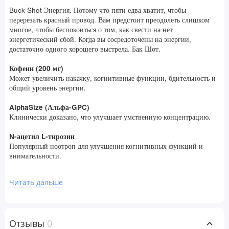
Buck Shot Энергия. Потому что пяти едва хватит, чтобы
перерезать красный провод. Вам предстоит преодолеть слишком
многое, чтобы беспокоиться о том, как свести на нет
энергетический сбой. Когда вы сосредоточены на энергии,
достаточно одного хорошего выстрела. Бак Шот.
Кофеин (200 мг)
Может увеличить накачку, когнитивные функции, бдительность и
общий уровень энергии.
AlphaSize (Альфа-GPC)
Клинически доказано, что улучшает умственную концентрацию.
N-ацетил L-тирозин
Популярный ноотроп для улучшения когнитивных функций и
внимательности.
L-триптофан
Читать дальше
Поддерживает баланс серотонина для настроения и мотивации.
Магний
Поддерживает здоровый уровень ГАМК – может помочь снять
Отзывы
0
стресс.