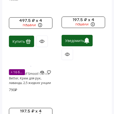
Уход за губами
Уход за полостью рта
197.5 ₽ x 4
497.5 ₽ x 4
Уход за телом
Уведомить
Купить
+ 16 бонусов
Evolution of Smooth, Shea
Better, Крем для рук,
лаванда, 2,5 жидких унции
(74 мл)
790₽
197.5 ₽ x 4