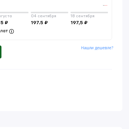
вгуста
04 сентября
18 сентября
.5 ₽
197.5 ₽
197,5 ₽
плат
Нашли дешевле?