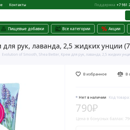
не
Контакты
Поддержка
+7 981 
Пищевые добавки
Все категории
Акции
ем для рук, лаванда, 2,5 жидких унции (
Evolution of Smooth, Shea Better, Крем для рук, лаванда, 2,5 жидких унци
В избранное
В 
Нет в наличии
Код товара
790₽
Цена в бонусных баллах: 79