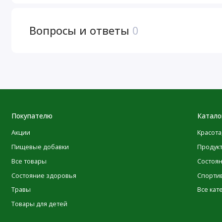
POLEZNOO
Компания
всегда стремится придерживатьс
своей продукции. Однако некоторые изменения, вносим
Вопросы и ответы
0
ингредиентов, могут потребовать определенного времени
Имейте в виду, что даже несмотря на то, что иногда упак
качество и свежесть продуктов. Мы рекомендуем вам вн
предупреждениями и инструкциями по использованию пр
исключительно на информацию, представленную на са
описаний продуктов на нашем сайте выполнены с испол
исключительно для вашего удобства. Все подобные пе
Покупателю
Катало
в самое ближайшее время.
Акции
Красота
Пищевые добавки
Продук
Посетить веб-сайт производителя
Все товары
Состоя
Состояние здоровья
Спорти
Травы
Все кат
Товары для детей