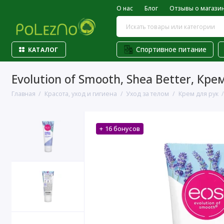
О нас
Блог
Отзывы о магази
Спортивное питание
КАТАЛОГ
Evolution of Smooth, Shea Better, Кр
Главная
Красота, уход и гигиена
Уход за телом
Крем для рук
+ 16 бонусов