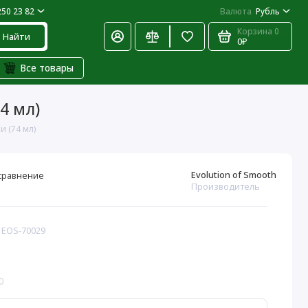
250 23 82
Валюта
Рубль
Корзина
0
Найти
0₽
Все товары
74 мл)
и (74 мл)
Evolution of Smooth
сравнение
Производитель
: EOS-70029
0