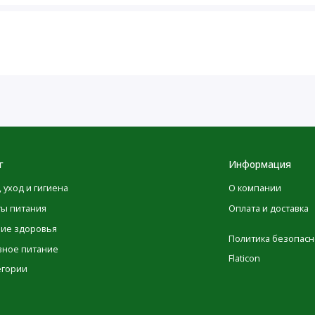
я максимальной точности в изображениях и информации о
ые производителями, касающиеся упаковки или списка
 до того момента, как они будут опубликованы на сайте.
овка товаров может изменяться, это никак не влияет на
имательно ознакомиться с данными на упаковке,
одуктов перед их применением и не полагаться
POLEZNOO.RU
йте
. Обратите внимание, что некоторые из
ьзованием машинного перевода. Это сделано
реводы будут заменены на выполненные нашими лингвистами
г
Информация
, уход и гигиена
О компании
ты питания
Оплата и доставка
ние здоровья
Политика безопасн
вное питание
Flaticon
егории