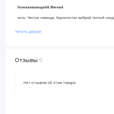
Успокаивающий& Мягкий
ноты: Чистая лаванда, бархатистая амбра& теплый санд
Читать дальше
Ингредиенты
Вода, стеариновая кислота, глицерин, глицерил стеара
триглицерид, отдушка, масло зерен какао (Theobroma ca
(Butyrospermum parkii), диметикон, гидрогенизированны
Отзывы
0
(Butyrospermum parkii), масло авокадо (Persea gratissim
(Glycine soja), масло семян марулы (Sclerocarya birrea)
лаванды (Lavandula angustifolia), сок листьев алоэ вера 
октилдодецил изостеарат, глицерил стеарат, ПЭГ-100 ст
Нет отзывов об этом товаре.
магния, карбомер, гидроксид натрия, гексиленгликоль, 
сорбат калия, бензоат натрия, диоксид титана (CI 77891
Отказ от ответственности