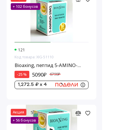
+ 102 бонусов
121
Код товара: XIG-51110
Bioaxing, пептид 5-AMINO-
1MQ, 10 мг
5090₽
-25 %
6790₽
1,272.5 ₽ x 4
5
Акция
+ 56 бонусов