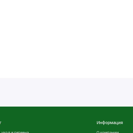
г
Информация
, уход и гигиена
О компании