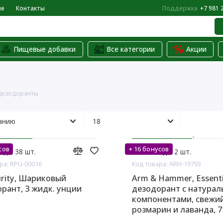
не
Контакты
Поддержка
+7 981 
Пищевые добавки
Все категории
Акции
дезодоранты
сов
+ 16 бонусов
аде: 38 шт.
На складе: 2 шт.
ра: RPU-00016
Код товара: ARH-19793
urity, Шариковый
Arm & Hammer, Essenti
рант, 3 жидк. унции
дезодорант с натура
компонентами, свежи
розмарин и лаванда, 7