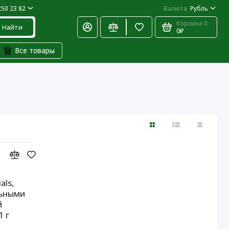
250 23 82
Валюта
Рубль
Корзина
0
Найти
0₽
Все товары
als,
льными
й
1 г