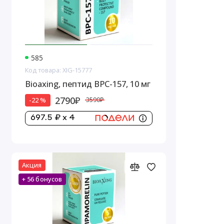
585
Код товара: XIG-15777
Bioaxing, пептид BPC-157, 10 мг
2790₽
-22 %
3590₽
697.5 ₽ x 4
Акция
+ 56 бонусов