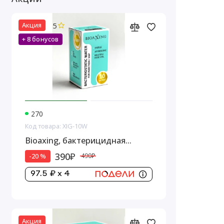
5
Акция
+ 8 бонусов
270
Код товара: XIG-10W
Bioaxing, бактерицидная
вода,1 стеклянный флакон, 10
390₽
-20 %
490₽
мл
97.5 ₽ x 4
Акция