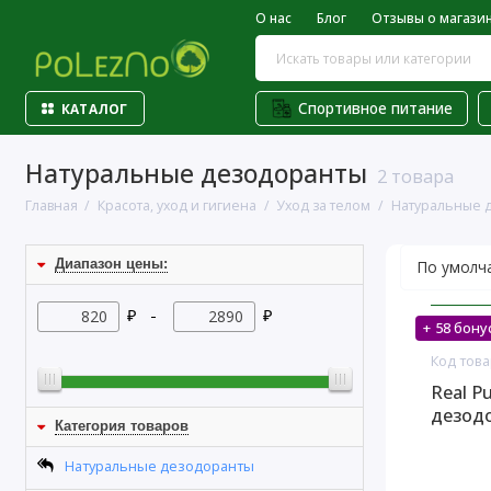
О нас
Блог
Отзывы о магази
Спортивное питание
КАТАЛОГ
Натуральные дезодоранты
2 товара
Главная
Красота, уход и гигиена
Уход за телом
Натуральные 
Диапазон цены:
₽ -
₽
+ 58 бону
На скл
Код това
Real P
дезодо
Категория товаров
Натуральные дезодоранты