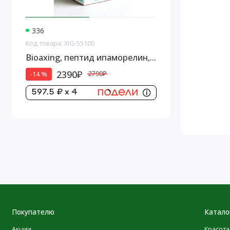
336
Код товара: XIG-55100
Bioaxing, пептид ипаморелин,
5 мг
2390₽
-14 %
2790₽
597.5 ₽ x 4
Покупателю
Катало
Акции
Красота