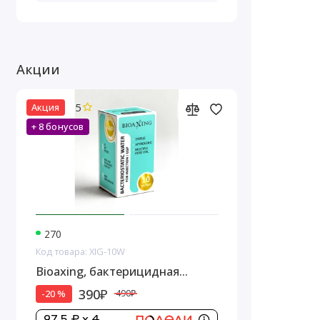
Акции
5
Акция
+ 8 бонусов
270
Код товара: XIG-10W
Bioaxing, бактерицидная
вода,1 стеклянный флакон, 10
390₽
-20 %
490₽
мл
97.5 ₽ x 4