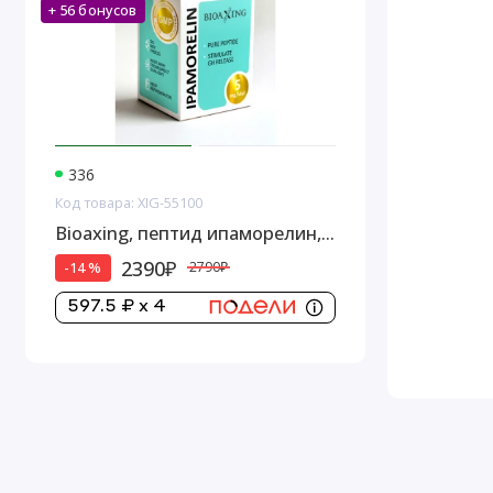
+ 56 бонусов
336
Код товара: XIG-55100
Bioaxing, пептид ипаморелин,
5 мг
2390₽
-14 %
2790₽
597.5 ₽ x 4