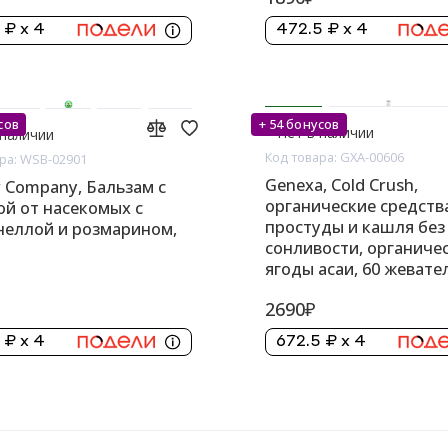
 ₽ x 4
472.5 ₽ x 4
сов
+ 54 бонусов
Нет в наличии
 наличии
Код товара: GXA-00606
ра: WSB-02901
Genexa, Cold Crush,
 Company, Бальзам с
органические средств
й от насекомых с
простуды и кашля без
неллой и розмарином,
сонливости, органиче
ягоды асаи, 60 жеват
таблеток
2690₽
 ₽ x 4
672.5 ₽ x 4