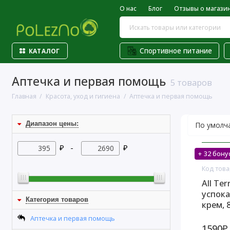
О нас
Блог
Отзывы о магази
Спортивное питание
КАТАЛОГ
Аптечка и первая помощь
5 товаров
Главная
Красота, уход и гигиена
Аптечка и первая помощь
Диапазон цены:
₽ -
₽
+ 32 бону
На скл
Код това
All Ter
успок
Категория товаров
крем, 
Аптечка и первая помощь
1590₽