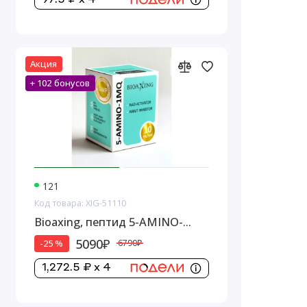
Акция
+ 102 бонусов
121
Код товара: XIG-51110
Bioaxing, пептид 5-AMINO-
1MQ, 10 мг
5090₽
-25 %
6790₽
1,272.5 ₽ x 4