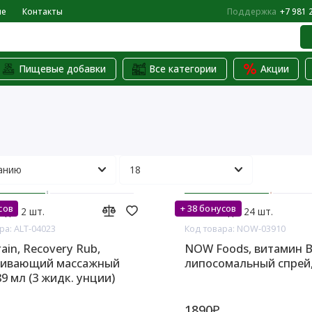
не
Контакты
Поддержка
+7 981 
Пищевые добавки
Все категории
Акции
сов
+ 38 бонусов
аде: 2 шт.
На складе: 24 шт.
ра: ALT-04023
Код товара: NOW-03910
rain, Recovery Rub,
NOW Foods, витамин B
аивающий массажный
липосомальный спрей,
89 мл (3 жидк. унции)
1890₽