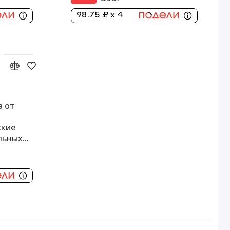
98.75 ₽ x 4
а от
ские
ельных