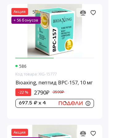
5
Акция
+ 56 бонусов
586
Код товара: XIG-15777
Bioaxing, пептид BPC-157, 10 мг
2790₽
-22 %
3590₽
697.5 ₽ x 4
Акция