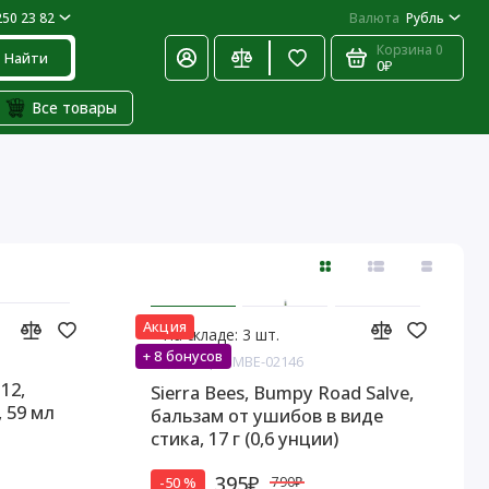
250 23 82
Валюта
Рубль
Корзина
0
Найти
0₽
Все товары
Акция
На складе: 3 шт.
+ 8 бонусов
Код товара: MBE-02146
12,
Sierra Bees, Bumpy Road Salve,
 59 мл
бальзам от ушибов в виде
стика, 17 г (0,6 унции)
395₽
-50 %
790₽