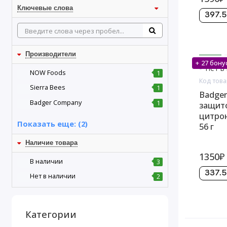
Ключевые слова
397.5
Производители
+ 27 бону
Нет в
NOW Foods
1
Код това
Sierra Bees
1
Badger
Badger Company
1
защито
цитро
Показать еще: (2)
56 г
Наличие товара
1350₽
В наличии
3
337.5
Нет в наличии
2
Категории