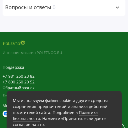
Пищевая
Вопросы и ответы
0
ценность
Размер
порции:
1
впрыскивание
(~0,7 мл)
Порций в
Интернет-магазин POLEZNOO.RU
упаковке:
~ 84
Поддержка
Количество в 1
% от
порции
суточной
+7 981 250 23 82
нормы*
+7 800 250 20 52
Обратный звонок
Витамин B6 (из
5 мг
294%
пиридоксина
Ежедневно в будние с 11:30 до 20:30, в выходные с 11:30 до 19:30
гидрохлорида)
Мы используем файлы cookie и другие средства
Мы в сети
сохранения предпочтений и анализа действий
Фолат
680 мкг DFE (400
170%
посетителей сайта. Подробнее в
Политика
мкг фолиевой
безопасности
. Нажмите «Принять», если даете
кислоты)(DFE)
согласие на это.