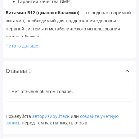
Гарантия качества GMP
Витамин B12 (цианокобаламин)
- это водорастворимый
витамин, необходимый для поддержания здоровья
нервной системы и метаболического использования
жиров и белков.
Читать дальше
Рекомендации по применению
Хорошо встряхните перед использованием.
Распылите 1 раз под язык, подержите 20 секунд и
Отзывы
0
проглотите. Принимать 1– 2 раза в день.
Предупреждения
Нет отзывов об этом товаре.
Только для взрослых. Перед приемом во время
беременности, грудного вскармливания, в случае приема
лекарств или наличия заболеваний проконсультируйтесь
Пожалуйста
авторизируйтесь
или
создайте учетную
с врачом. Хранить в недоступном для детей месте.
запись
перед тем как написать отзыв
Продукт может естественным образом менять цвет.