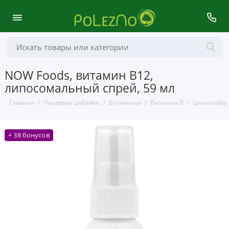
NOW Foods, витамин B12,
липосомальный спрей, 59 мл
Главная
Пищевые добавки
Витамины
Витамин B
Цианокобал
+ 38 бонусов