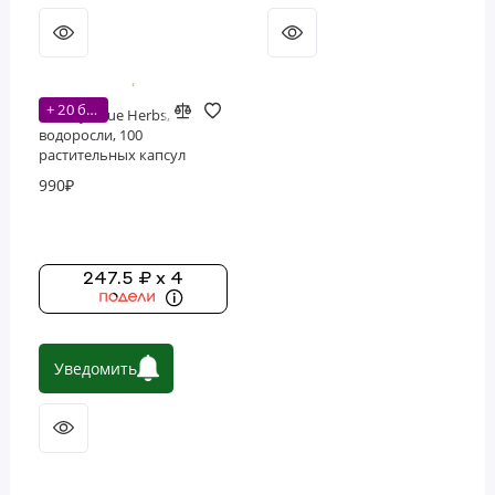
+ 20 бонусов
Solaray, True Herbs,
водоросли, 100
растительных капсул
990₽
247.5 ₽ x 4
Уведомить