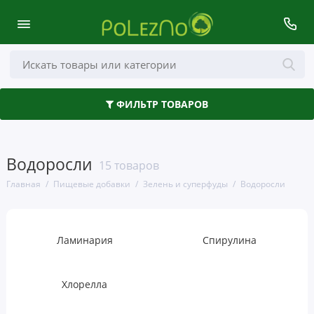
Здоровье кишечника
ФИЛЬТР ТОВАРОВ
Аминокислоты
Антиоксиданты
Водоросли
15 товаров
Волосы, кожа и ногти
Главная
Пищевые добавки
Зелень и суперфуды
Водоросли
Глаза, уши и нос
Грибы
Ламинария
Спирулина
Деятельность мозга
Хлорелла
Женское здоровье