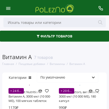
Здоровье кишечника
ФИЛЬТР ТОВАРОВ
Аминокислоты
Антиоксиданты
Витамин А
7 товаров
Волосы, кожа и ногти
Главная
Пищевые добавки
Витамины
Витамин А
Глаза, уши и нос
Категории
Грибы
+ 24 бонусов
+ 20 бонусов
Деятельность мозга
Bluebonnet Nutrition,
Natural Factors, витамин A,
Витамин A, 3000 мкг (10 000
3000 мкг (10 000 МЕ), 180
МЕ), 100 мягких таблеток
капсул
Женское здоровье
1170₽
990₽