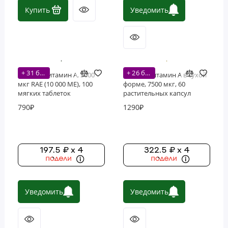
Купить
Уведомить
Фосфолипиды
Витамины
+ 31 бонусов
+ 26 бонусов
Carlson, Витамин A, 3000
Solaray, витамин A в сухой
мкг RAE (10 000 МЕ), 100
форме, 7500 мкг, 60
мягких таблеток
растительных капсул
790₽
1290₽
197.5 ₽ x 4
322.5 ₽ x 4
Уведомить
Уведомить