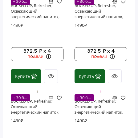
+ 30 бонусов
+ 30 бонусов
BUCKED UP, Refresher,
BUCKED UP, Refresher,
Освежающий
Освежающий
энергетический напиток,
энергетический напиток,
вкус Ананас и манго, 355
вкус Клубника и ягоды
1490₽
1490₽
мл (12 унций)
асаи, 355 мл (12 унций)
372.5 ₽ x 4
372.5 ₽ x 4
Купить
Купить
+ 30 бонусов
+ 30 бонусов
BUCKED UP, Refresher,
BUCKED UP, Refresher,
Освежающий
Освежающий
энергетический напиток,
энергетический напиток,
вкус Лимонад, 355 мл (12
вкус Манго и питахайя, 355
1490₽
1490₽
унций)
мл (12 унций)