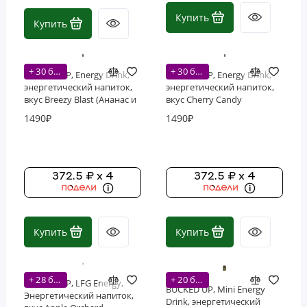
Купить
Купить
+ 30 бонусов
+ 30 бонусов
BUCKED UP, Energy Drink,
BUCKED UP, Energy Drink,
энергетический напиток,
энергетический напиток,
вкус Breezy Blast (Ананас и
вкус Cherry Candy
кокос), 473 мл (16 унций)
(Вишневые конфетки), 473
1490₽
1490₽
мл (16 унций)
372.5 ₽ x 4
372.5 ₽ x 4
Купить
Купить
+ 28 бонусов
+ 20 бонусов
BUCKED UP, LFG Energy,
BUCKED UP, Mini Energy
Энергетический напиток,
Drink, энергетический