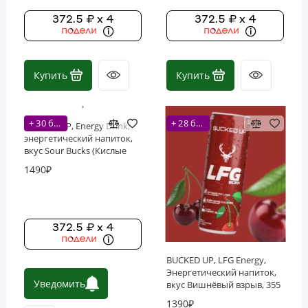
372.5 ₽ x 4
372.5 ₽ x 4
Купить
Купить
+ 30 бонусов
+ 28 бонусов
BUCKED UP, Energy Drink,
энергетический напиток,
вкус Sour Bucks (Кислые
мармеладки), 473 мл (16
1490₽
унций)
372.5 ₽ x 4
BUCKED UP, LFG Energy,
Энергетический напиток,
Уведомить
вкус Вишнёвый взрыв, 355
мл
1390₽