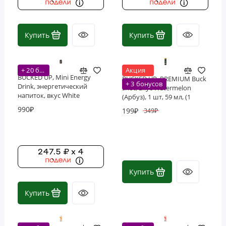
Купить
Купить
+ 20 бонусов
Акция
BUCKED UP, Mini Energy
BUCKED UP, PREMIUM Buck
+ 3 бонусов
Drink, энергетический
shot, вкус Watermelon
напиток, вкус White
(Арбуз), 1 шт, 59 мл, (1
Gummy Deer
порция)
990₽
199₽
349₽
(Мармеладный олень с
ананасом), 222 мл (7,5
унций)
247.5 ₽ x 4
Купить
Купить