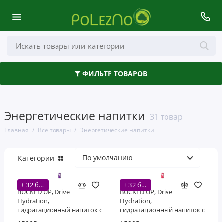
Медицинские изделия
ФИЛЬТР ТОВАРОВ
Наборы
Наклейки
Энергетические напитки
31 товар
Пептиды
Главная
Все товары
Энергетические напитки
Подарочные сертификаты
Категории
Энергетические напитки
+ 32 бонусов
+ 32 бонусов
BUCKED UP, Drive
BUCKED UP, Drive
Hydration,
Hydration,
гидратационный напиток с
гидратационный напиток с
электролитами, вкус
электролитами, вкус