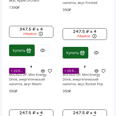
вкус Apple Orchard
напиток, вкус Frosted
(Яблоневый сад), 355 мл
1390₽
Lemonade (Морозный
990₽
лимонад), 222 мл (7,5
унций)
347.5 ₽ x 4
247.5 ₽ x 4
Купить
Купить
+ 20 бонусов
+ 20 бонусов
BUCKED UP, Mini Energy
BUCKED UP, Mini Energy
Drink, энергетический
Drink, энергетический
напиток, вкус Miami
напиток, вкус Rocket Pop
(Клубника, манго, ананас),
(Голубая малина, Лайм,
990₽
990₽
222 мл (7,5 унций)
Вишня), 222 мл (7,5 унций)
247.5 ₽ x 4
247.5 ₽ x 4