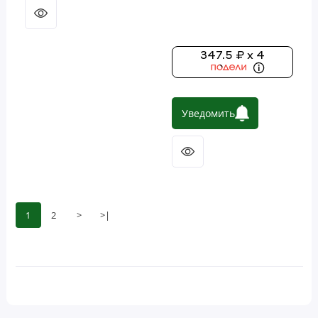
347.5 ₽ x 4
Уведомить
1
2
>
>|