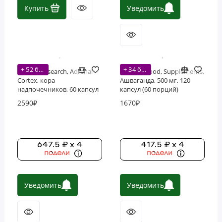
Купить
Уведомить
+ 52 бонусов
+ 34 бонусов
Thorne Research, Adrenal
Double Wood, Supplements,
Cortex, кора
Ашваганда, 500 мг, 120
надпочечников, 60 капсул
капсул (60 порций)
2590₽
1670₽
647.5 ₽ x 4
417.5 ₽ x 4
Уведомить
Уведомить