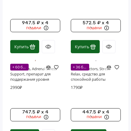
вегетарианских капсул
вегетарианских капсул
947.5 ₽ x 4
572.5 ₽ x 4
Купить
Купить
+ 60 бонусов
+ 36 бонусов
Now Foods, Adrenal Stress
Natural Factors, Stress-
Support, препарат для
Relax, средство для
поддержания уровня
спокойной работы
кортизола, 90
надпочечников, 60
2990₽
1790₽
растительных капсул
вегетарианских капсул
747.5 ₽ x 4
447.5 ₽ x 4