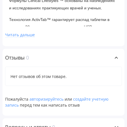
Формулы Clinical Lifestyles ™ основаны на наблюдениях
и исследованиях практикующих врачей и ученых.
Технология ActivTab™ гарантирует распад таблетки в
течение 30 минут согласно стандартам USP.
Читать дальше
Рекомендации по применению
Принимать по 2 таблетки в день во время еды или
Отзывы
0
запивая стаканом воды. Применять только согласно
инструкции.
Нет отзывов об этом товаре.
Ингредиенты
Целлюлоза, диоксид кремния, стеариновая кислота и
Пожалуйста
авторизируйтесь
или
создайте учетную
стеарат магния.
запись
перед тем как написать отзыв
Предупреждения