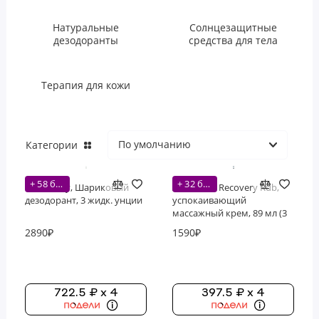
Уход за губами
Натуральные
Солнцезащитные
дезодоранты
средства для тела
Уход за полостью рта
Уход за телом
Терапия для кожи
Категории
+ 58 бонусов
+ 32 бонусов
Real Purity, Шариковый
All Terrain, Recovery Rub,
дезодорант, 3 жидк. унции
успокаивающий
массажный крем, 89 мл (3
жидк. унции)
2890₽
1590₽
722.5 ₽ x 4
397.5 ₽ x 4