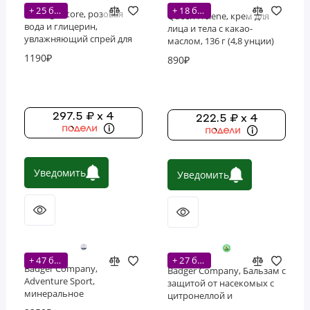
+ 25 бонусов
+ 18 бонусов
Heritage Store, розовая
Queen Helene, крем для
вода и глицерин,
лица и тела с какао-
увлажняющий спрей для
маслом, 136 г (4,8 унции)
лица, 118 мл (4 жидк.
1190₽
890₽
унции)
297.5 ₽ x 4
222.5 ₽ x 4
Уведомить
Уведомить
+ 47 бонусов
+ 27 бонусов
Badger Company,
Badger Company, Бальзам с
Adventure Sport,
защитой от насекомых с
минеральное
цитронеллой и
солнцезащитное средство
розмарином, 56 г