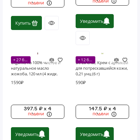
Уведомить
Купить
+ 27 бонусов
+ 12 бонусов
Cliganic, на 100% чистое и
De La Cruz, Крем с арникой
натуральное масло
для потрескавшейся кожи,
жожоба, 120 мл (4 жидк.
0,21 унц (6 г)
унции)
1590₽
590₽
397.5 ₽ x 4
147.5 ₽ x 4
Уведомить
Уведомить