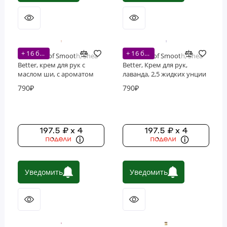
+ 16 бонусов
+ 16 бонусов
Evolution of Smooth, Shea
Evolution of Smooth, Shea
Better, крем для рук с
Better, Крем для рук,
маслом ши, с ароматом
лаванда, 2,5 жидких унции
цитрусовых, 74 мл
(74 мл)
790₽
790₽
197.5 ₽ x 4
197.5 ₽ x 4
Уведомить
Уведомить