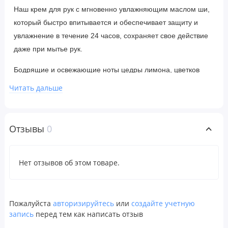
Наш крем для рук с мгновенно увлажняющим маслом ши,
который быстро впитывается и обеспечивает защиту и
увлажнение в течение 24 часов, сохраняет свое действие
даже при мытье рук.
Бодрящие и освежающие ноты цедры лимона, цветков
вербены и согревающего кедра.
Читать дальше
Ингредиенты
Отзывы
0
Вода (eau), стеариновая кислота, глицерин, глицерил
стеарат эмульгирующий, цетиловый спирт, каприловый/
каприновый триглицерид, масло зерен какао (Theobroma
Нет отзывов об этом товаре.
cacao), глицериды кокосового масла, масло ши
(Butyrospermum parkii), диметикон, гидрогенизированный
дидецен, ВП/гексадецен сополимер, масло ши
Пожалуйста
авторизируйтесь
или
создайте учетную
(Butyrospermum parkii), масло авокадо (Persea gratissima),
запись
перед тем как написать отзыв
подсолнечное масло (Helianthus annuus), соевое масло