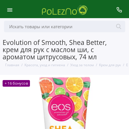
Evolution of Smooth, Shea Better,
крем для рук с маслом ши, с
ароматом цитрусовых, 74 мл
Главная
Красота, уход и гигиена
Уход за телом
Крем для рук
E
+ 16 бонусов