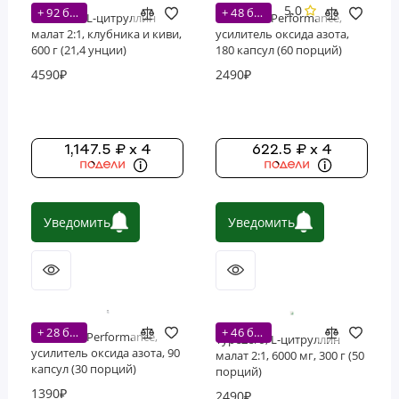
5.0
+ 92 бонусов
+ 48 бонусов
Nutricost, L-цитруллин
Nutricost, Performance,
малат 2:1, клубника и киви,
усилитель оксида азота,
600 г (21,4 унции)
180 капсул (60 порций)
4590₽
2490₽
1,147.5 ₽ x 4
622.5 ₽ x 4
Уведомить
Уведомить
+ 28 бонусов
+ 46 бонусов
Nutricost, Performance,
TypeZero, L-цитруллин
усилитель оксида азота, 90
малат 2:1, 6000 мг, 300 г (50
капсул (30 порций)
порций)
1390₽
2490₽