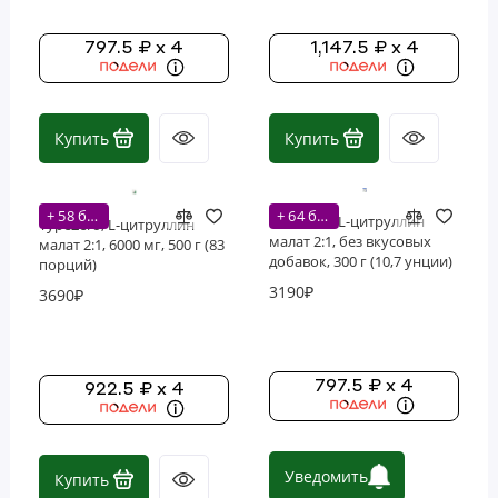
797.5 ₽ x 4
1,147.5 ₽ x 4
Купить
Купить
+ 58 бонусов
+ 64 бонусов
Nutricost, L-цитруллин
TypeZero, L-цитруллин
малат 2:1, без вкусовых
малат 2:1, 6000 мг, 500 г (83
добавок, 300 г (10,7 унции)
порций)
3190₽
3690₽
797.5 ₽ x 4
922.5 ₽ x 4
Уведомить
Купить