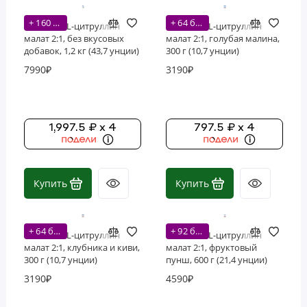
Спортивное питание BUCKED UP
+ 160 бонусов
+ 64 бонусов
Nutricost, L-цитруллин
Nutricost, L-цитруллин
малат 2:1, без вкусовых
малат 2:1, голубая малина,
Спортивное питание Богатырь
добавок, 1,2 кг (43,7 унции)
300 г (10,7 унции)
7990₽
3190₽
1,997.5 ₽ x 4
797.5 ₽ x 4
Купить
Купить
+ 64 бонусов
+ 92 бонусов
Nutricost, L-цитруллин
Nutricost, L-цитруллин
малат 2:1, клубника и киви,
малат 2:1, фруктовый
300 г (10,7 унции)
пунш, 600 г (21,4 унции)
3190₽
4590₽