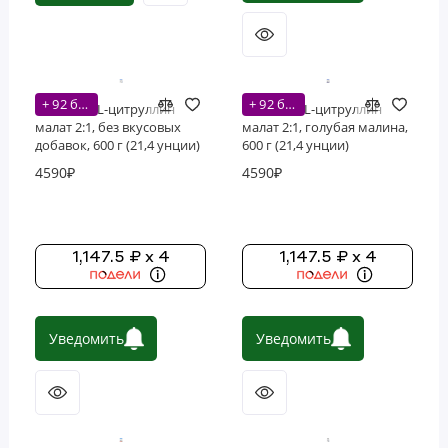
+ 92 бонусов
+ 92 бонусов
Nutricost, L-цитруллин
Nutricost, L-цитруллин
малат 2:1, без вкусовых
малат 2:1, голубая малина,
добавок, 600 г (21,4 унции)
600 г (21,4 унции)
4590₽
4590₽
1,147.5 ₽ x 4
1,147.5 ₽ x 4
Уведомить
Уведомить