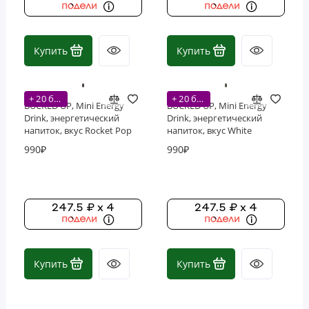
Купить
Купить
+ 20 бонусов
+ 20 бонусов
BUCKED UP, Mini Energy
BUCKED UP, Mini Energy
Drink, энергетический
Drink, энергетический
напиток, вкус Rocket Pop
напиток, вкус White
(Голубая малина, Лайм,
Gummy Deer
990₽
990₽
Вишня), 222 мл (7,5 унций)
(Мармеладный олень с
ананасом), 222 мл (7,5
унций)
247.5 ₽ x 4
247.5 ₽ x 4
Купить
Купить