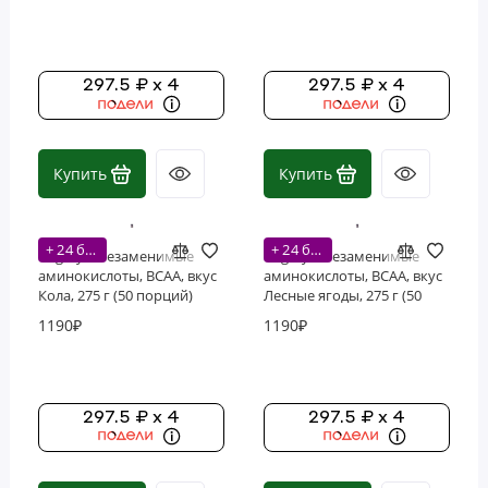
Зелень и суперфуды
Контроль веса
297.5 ₽ x 4
297.5 ₽ x 4
Кости, суставы и хрящи
Микроэлементы (минералы)
Купить
Купить
Мужское здоровье
+ 24 бонусов
+ 24 бонусов
Bogatyr, Незаменимые
Bogatyr, Незаменимые
Продукты пчеловодства
аминокислоты, BCAA, вкус
аминокислоты, BCAA, вкус
Кола, 275 г (50 порций)
Лесные ягоды, 275 г (50
порций)
Рыбий жир и омега (ЭПК и ДГК)
1190₽
1190₽
Система пищеварения
Снижение веса
297.5 ₽ x 4
297.5 ₽ x 4
Сон