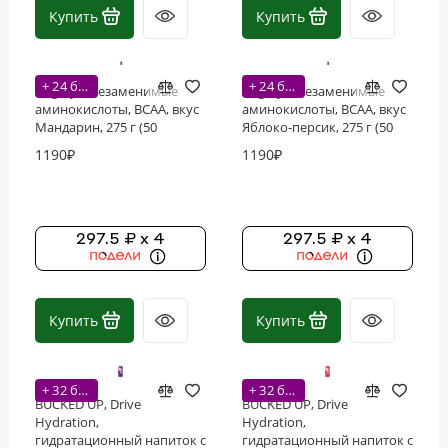
Купить
Купить
Фосфолипиды
Витамины
+ 24 бонусов
+ 24 бонусов
Bogatyr, Незаменимые
Bogatyr, Незаменимые
аминокислоты, BCAA, вкус
аминокислоты, BCAA, вкус
Мандарин, 275 г (50
Яблоко-персик, 275 г (50
порций)
порций)
1190₽
1190₽
297.5 ₽ x 4
297.5 ₽ x 4
Купить
Купить
+ 32 бонусов
+ 32 бонусов
BUCKED UP, Drive
BUCKED UP, Drive
Hydration,
Hydration,
гидратационный напиток с
гидратационный напиток с