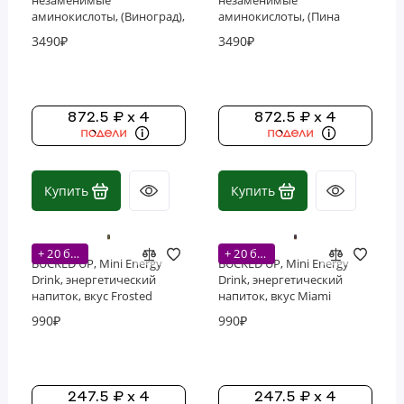
незаменимые
незаменимые
аминокислоты, (Виноград),
аминокислоты, (Пина
330г (30 порций)
Колада), 330г (30 порций)
3490₽
3490₽
872.5 ₽ x 4
872.5 ₽ x 4
Купить
Купить
+ 20 бонусов
+ 20 бонусов
BUCKED UP, Mini Energy
BUCKED UP, Mini Energy
Drink, энергетический
Drink, энергетический
напиток, вкус Frosted
напиток, вкус Miami
Lemonade (Морозный
(Клубника, манго, ананас),
990₽
990₽
лимонад), 222 мл (7,5
222 мл (7,5 унций)
унций)
247.5 ₽ x 4
247.5 ₽ x 4