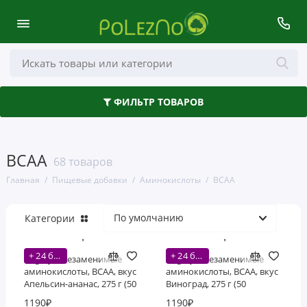
Здоровье кишечника
ФИЛЬТР ТОВАРОВ
Аминокислоты
Антиоксиданты
BCAA
68 товаров
Волосы, кожа и ногти
Главная
Пищевые добавки
Аминокислоты
BCAA
Глаза, уши и нос
Категории
Грибы
+ 24 бонусов
+ 24 бонусов
Деятельность мозга
Bogatyr, Незаменимые
Bogatyr, Незаменимые
аминокислоты, BCAA, вкус
аминокислоты, BCAA, вкус
Апельсин-ананас, 275 г (50
Виноград, 275 г (50
Женское здоровье
порций)
порций)
1190₽
1190₽