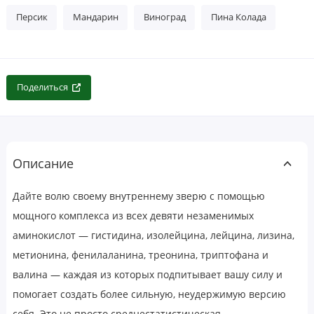
Персик
Мандарин
Виноград
Пина Колада
Поделиться
Описание
Д
айте волю своему внутреннему зверю с помощью
мощного комплекса из всех девяти незаменимых
аминокислот —
гистидина, изолейцина, лейцина, лизина,
метионина, фенилаланина, треонина, триптофана и
валина — каждая из которых подпитывает вашу силу и
помогает создать более сильную, неудержимую версию
себя. Это не просто среднестатистическая