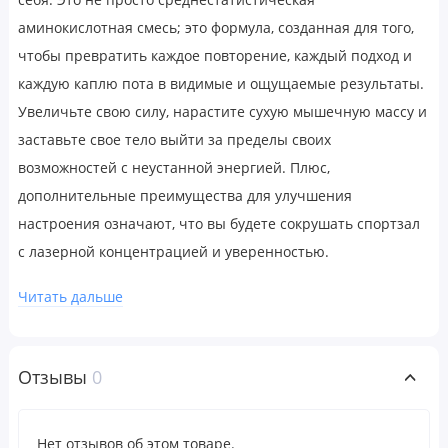
аминокислотная смесь; это формула, созданная для того,
чтобы превратить каждое повторение, каждый подход и
каждую каплю пота в видимые и ощущаемые результаты.
Увеличьте свою силу, нарастите сухую мышечную массу и
заставьте свое тело выйти за пределы своих
возможностей с неустанной энергией. Плюс,
дополнительные преимущества для улучшения
настроения означают, что вы будете сокрушать спортзал
с лазерной концентрацией и уверенностью.
Читать дальше
BCAA 2:1:1 (L-лейцин, L-изолейцин, L-валин) (6000
мг)
Содержит проверенное и надежное соотношение
Отзывы
0
лучших аминокислот BCAA 2:1:1: лейцин для синтеза
белка*, изолейцин и валин для сохранения мышечного
белка, восстановления мышц и многого другого.*
Нет отзывов об этом товаре.