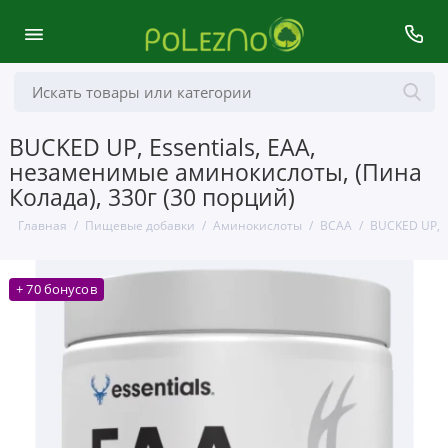
BUCKED UP, Essentials, EAA,
незаменимые аминокислоты, (Пина
Колада), 330г (30 порций)
Главная
Пищевые добавки
Аминокислоты
BCAA
BUCKED UP, E
+ 70 бонусов