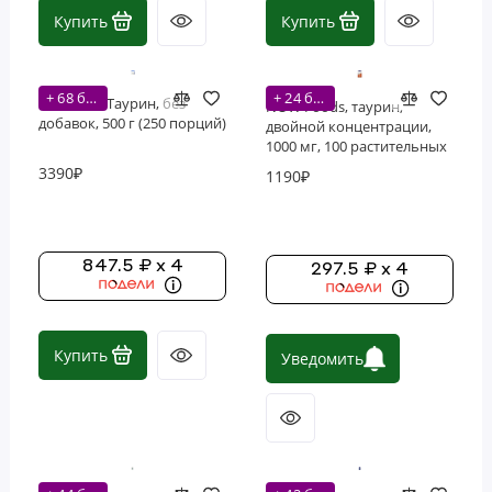
Купить
Купить
Фосфолипиды
Витамины
+ 68 бонусов
+ 24 бонусов
Nutricost, Таурин, без
NOW Foods, таурин,
добавок, 500 г (250 порций)
двойной концентрации,
1000 мг, 100 растительных
капсул
3390₽
1190₽
847.5 ₽ x 4
297.5 ₽ x 4
Купить
Уведомить