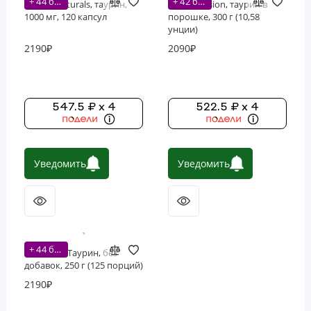
+ 44 бонусов
+ 42 бонусов
Source Naturals, таурин,
Life Extension, таурин в
1000 мг, 120 капсул
порошке, 300 г (10,58
унции)
2190₽
2090₽
547.5 ₽ x 4
522.5 ₽ x 4
Уведомить
Уведомить
+ 44 бонусов
Nutricost, Таурин, без
добавок, 250 г (125 порций)
2190₽