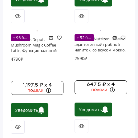
+ 96 бонусов
+ 52 бонусов
Nutricost, Nutrizen, Unwind,
Nootropics Depot,
адаптогенный грибной
Mushroom Magic Coffee
напиток, со вкусом мокко,
Latte, Функциональный
252 г (9 унций)
грибной напиток, 15
2590₽
4790₽
порций
647.5 ₽ x 4
1,197.5 ₽ x 4
Уведомить
Уведомить