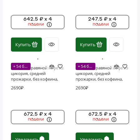
642.5 ₽ x 4
247.5 ₽ x 4
Купить
Купить
+ 54 бонусов
+ 54 бонусов
Teeccino, травяной кофе из
Teeccino, травяной кофе из
цикория, средней
цикория, средней
прожарки, без кофеина,
прожарки, без кофеина,
ваниль и орех, 312 г (11
фундук, 312 г (11 унций)
2690₽
2690₽
унций)
672.5 ₽ x 4
672.5 ₽ x 4
Уведомить
Уведомить