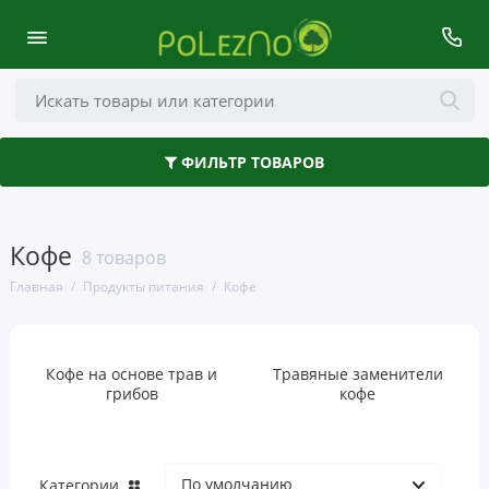
Кофе
ФИЛЬТР ТОВАРОВ
Масла и уксус
Мед и подсластители
Кофе
8 товаров
Напитки
Главная
Продукты питания
Кофе
Полезные завтраки
Специи, масла и уксусы
Кофе на основе трав и
Травяные заменители
грибов
кофе
Чай
Шоколад и сладости
Категории