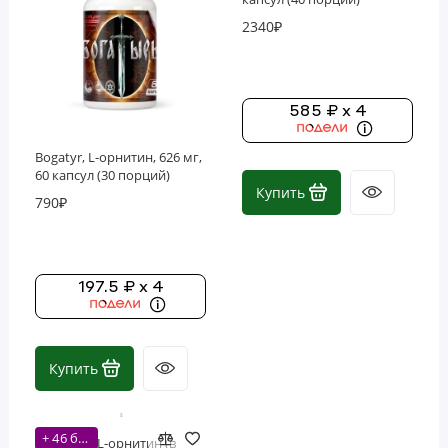
Фосфолипиды
2340₽
Витамины
585 ₽ x 4
Bogatyr, L-орнитин, 626 мг,
60 капсул (30 порций)
Купить
790₽
197.5 ₽ x 4
Купить
+ 46 бонусов
Nutricost, L-орнитин (в