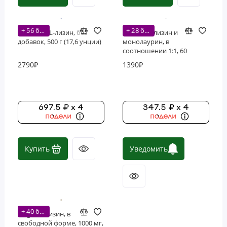
+ 56 бонусов
+ 28 бонусов
Nutricost, L-лизин, без
Solaray, L-лизин и
добавок, 500 г (17,6 унции)
монолаурин, в
соотношении 1:1, 60
вегетарианских капсул
2790₽
1390₽
697.5 ₽ x 4
347.5 ₽ x 4
Купить
Уведомить
+ 40 бонусов
Solgar, L-лизин, в
свободной форме, 1000 мг,