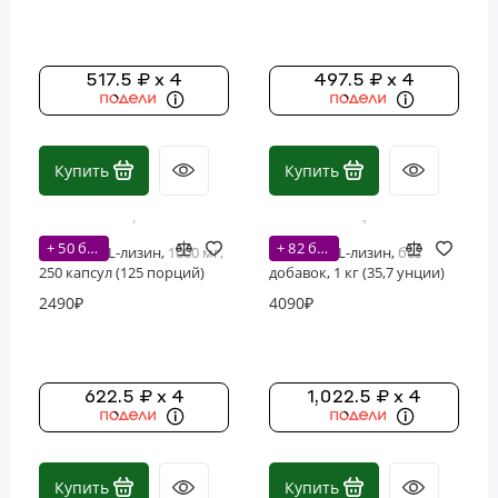
517.5 ₽ x 4
497.5 ₽ x 4
Купить
Купить
+ 50 бонусов
+ 82 бонусов
Nutricost, L-лизин, 1000 мг,
Nutricost, L-лизин, без
250 капсул (125 порций)
добавок, 1 кг (35,7 унции)
2490₽
4090₽
622.5 ₽ x 4
1,022.5 ₽ x 4
Купить
Купить