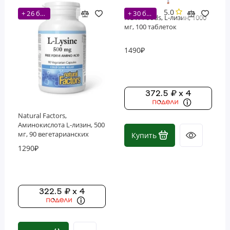
5.0
+ 26 бонусов
+ 30 бонусов
NOW Foods, L-лизин, 1000
мг, 100 таблеток
1490₽
372.5 ₽ x 4
Natural Factors,
Аминокислота L-лизин, 500
мг, 90 вегетарианских
Купить
капсул
1290₽
322.5 ₽ x 4