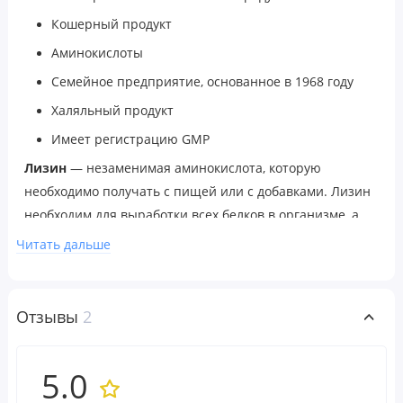
Кошерный продукт
Аминокислоты
Семейное предприятие, основанное в 1968 году
Халяльный продукт
Имеет регистрацию GMP
Лизин
— незаменимая аминокислота, которую
необходимо получать с пищей или с добавками. Лизин
необходим для выработки всех белков в организме, а
также для поддержания структурных белков коллагена
Читать дальше
и эластина, которые образуют всю соединительную
ткань, такую как кожа, сухожилия и кости. Лизин также
является прекурсором карнитина, который необходим
Отзывы
2
для метаболизма жиров и выработки энергии. Кроме
того, лизин поддерживает здоровье иммунной и
5.0
сердечно-сосудистой систем.