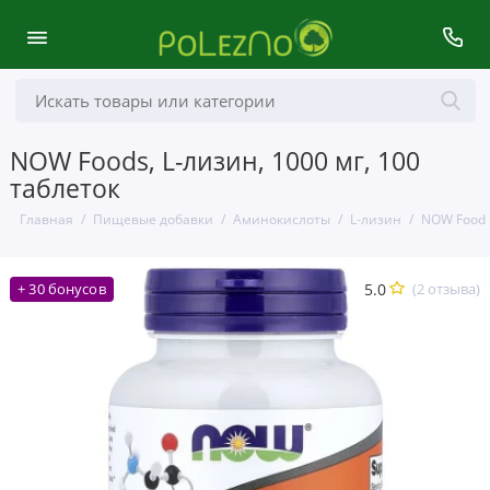
NOW Foods, L-лизин, 1000 мг, 100
таблеток
Главная
Пищевые добавки
Аминокислоты
L-лизин
NOW Foods,
5.0
(2 отзыва)
+ 30 бонусов