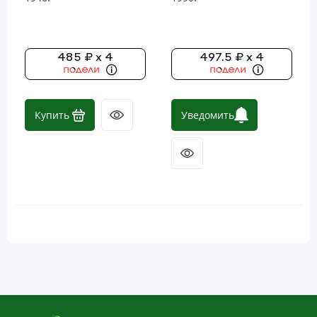
Зелень и суперфуды
Контроль веса
485 ₽ x 4
497.5 ₽ x 4
Кости, суставы и хрящи
Микроэлементы (минералы)
Купить
Уведомить
Мужское здоровье
Продукты пчеловодства
Рыбий жир и омега (ЭПК и ДГК)
Система пищеварения
Снижение веса
Сон