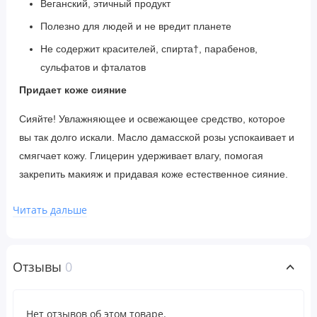
Веганский, этичный продукт
Полезно для людей и не вредит планете
Не содержит красителей, спирта†, парабенов,
сульфатов и фталатов
Придает коже сияние
Сияйте! Увлажняющее и освежающее средство, которое
вы так долго искали. Масло дамасской розы успокаивает и
смягчает кожу. Глицерин удерживает влагу, помогая
закрепить макияж и придавая коже естественное сияние.
С 1969 года нашим призванием было обеспечивать
Читать дальше
положительную энергию, превосходную атмосферу и
здоровое сияние, как внутри, так и снаружи. Считайте это
настоящей миссией красоты.
Отзывы
0
† Гарантированно содержит <20 част./млн этанола
Нет отзывов об этом товаре.