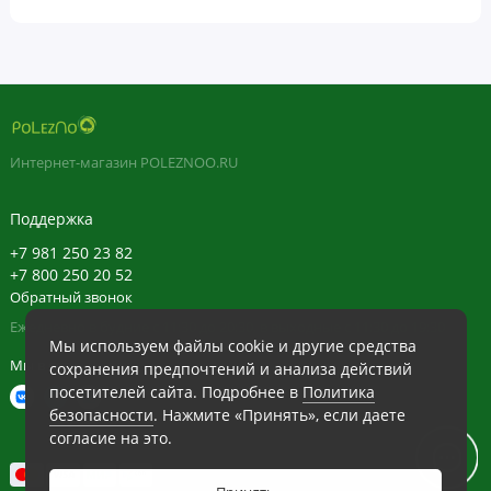
Количество
% от
в 1 порции
суточной
нормы
Экстракт элеутерококка
500 мг
*
сибирского
(Eleutherococcus
senticosus) (корень) **
Интернет-магазин POLEZNOO.RU
(экстракт
4:1,эквивалент 2000 мг
сибирского
элеутерококка)
Поддержка
+7 981 250 23 82
* Суточная норма
+7 800 250 20 52
не определена.
Обратный звонок
Ежедневно в будние с 11:30 до 20:30, в выходные с 11:30 до 19:30
Мы используем файлы cookie и другие средства
Ингредиенты
Мы в сети
сохранения предпочтений и анализа действий
Желатиновая капсула, стеариновая кислота.
посетителей сайта. Подробнее в
Политика
безопасности
. Нажмите «Принять», если даете
Изготовлено в США с использованием ингредиентов со
согласие на это.
всего мира, выполнена проверка качества.
ОТКАЗ ОТ ОТВЕТСТВЕННОСТИ