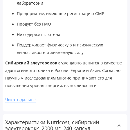
лаборатории
Предприятие, имеющее регистрацию GMP
Продукт без ГМО
Не содержит глютена
Поддерживает физическую и психическую
выносливость и жизненную силу
Сибирский элеутерококк
уже давно ценится в качестве
адаптогенного тоника в России, Европе и Азии. Согласно
научным исследованиям многие принимают его для
повышения уровня энергии, выносливости и
поддержания более активного и здорового образа жизни.
Читать дальше
Рекомендации по применению
В качестве пищевой добавки принимать по 1 капсуле в
день, запивая 240–300 мл (8–12 унциями) воды или в
Характеристики Nutricost, сибирский
элеутерококк, 2000 мг, 240 капсул
соответствии с рекомендациями лечащего врача.