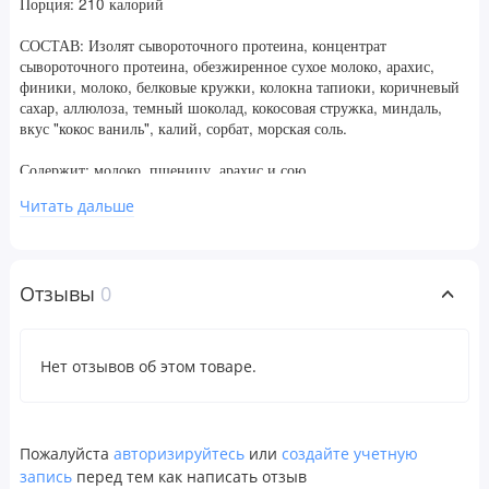
Порция: 210 калорий
СОСТАВ: Изолят сывороточного протеина, концентрат
сывороточного протеина, обезжиренное сухое молоко, арахис,
финики, молоко, белковые кружки, колокна тапиоки, коричневый
сахар, аллюлоза, темный шоколад, кокосовая стружка, миндаль,
вкус "кокос ваниль", калий, сорбат, морская соль.
Содержит: молоко, пшеницу, арахис и сою.
Читать дальше
Отказ от ответственности
Компания POLEZNOO всегда стремится придерживаться
максимальной точности в изображениях и информации о своей
продукции. Однако некоторые изменения, вносимые
Отзывы
0
производителями, касающиеся упаковки или списка ингредиентов,
могут потребовать определенного времени до того момента, как
они будут опубликованы на сайте. Имейте в виду, что даже
несмотря на то, что иногда упаковка товаров может изменяться, это
Нет отзывов об этом товаре.
никак не влияет на качество и свежесть продуктов. Мы
рекомендуем вам внимательно ознакомиться с данными на
упаковке, предупреждениями и инструкциями по использованию
продуктов перед их применением и не полагаться исключительно
Пожалуйста
авторизируйтесь
или
создайте учетную
на информацию, представленную на сайте POLEZNOO.RU.
запись
перед тем как написать отзыв
Обратите внимание, что некоторые из описаний продуктов на