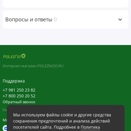
нашем сайте выполнены с использованием машинного перевода.
Это сделано исключительно для вашего удобства. Все подобные
переводы будут заменены на выполненные нашими лингвистами в
Вопросы и ответы
0
самое ближайшее время.
Интернет-магазин POLEZNOO.RU
Поддержка
+7 981 250 23 82
+7 800 250 20 52
Обратный звонок
Ежедневно в будние с 11:30 до 20:30, в выходные с 11:30 до 19:30
Мы используем файлы cookie и другие средства
Мы в сети
сохранения предпочтений и анализа действий
посетителей сайта. Подробнее в
Политика