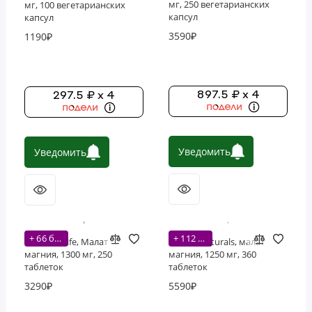
мг, 250 вегетарианских
мг, 100 вегетарианских
капсул
капсул
3590₽
1190₽
897.5 ₽ x 4
297.5 ₽ x 4
Уведомить
Уведомить
+ 66 бонусов
+ 112 бонусов
Nature's Life, Малат
Source Naturals, малат
магния, 1300 мг, 250
магния, 1250 мг, 360
таблеток
таблеток
3290₽
5590₽