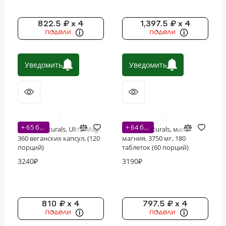
822.5 ₽ x 4
1,397.5 ₽ x 4
Уведомить
Уведомить
+ 65 бонусов
+ 64 бонусов
Source Naturals, Ultra-Mag ,
Source Naturals, малат
360 веганских капсул, (120
магния, 3750 мг, 180
порций)
таблеток (60 порций)
3240₽
3190₽
810 ₽ x 4
797.5 ₽ x 4