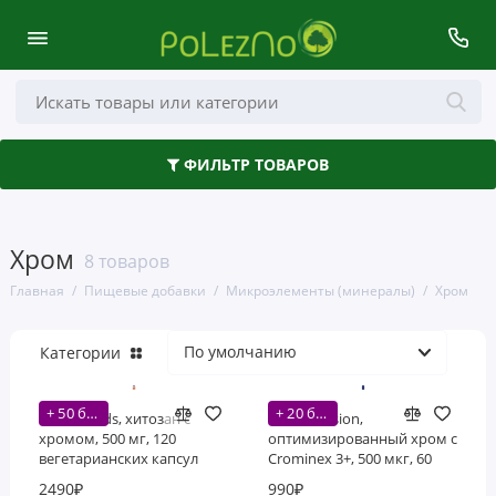
Здоровье кишечника
ФИЛЬТР ТОВАРОВ
Аминокислоты
Антиоксиданты
Хром
8 товаров
Волосы, кожа и ногти
Главная
Пищевые добавки
Микроэлементы (минералы)
Хром
Глаза, уши и нос
Категории
Грибы
+ 50 бонусов
+ 20 бонусов
Деятельность мозга
NOW Foods, хитозан с
Life Extension,
хромом, 500 мг, 120
оптимизированный хром с
вегетарианских капсул
Crominex 3+, 500 мкг, 60
Женское здоровье
вегетарианских капсул
2490₽
990₽