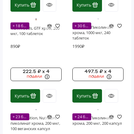
Купить
Купить
Фосфолипиды
Витамины
+ 18 бонусов
+ 30 бонусов
Nutricost, Пиколинат
NOW Foods, GTF хром, 200
хрома, 1000 мкг, 240
мкг, 100 таблеток
таблеток
890₽
1990₽
222.5 ₽ x 4
497.5 ₽ x 4
Купить
Купить
+ 23 бонусов
+ 24 бонусов
MRM Nutrition, Nutrition,
Swanson, Пиколинат
пиколинат хрома, 200 мкг,
хрома, 200 мкг, 200 капсул
100 веганских капсул