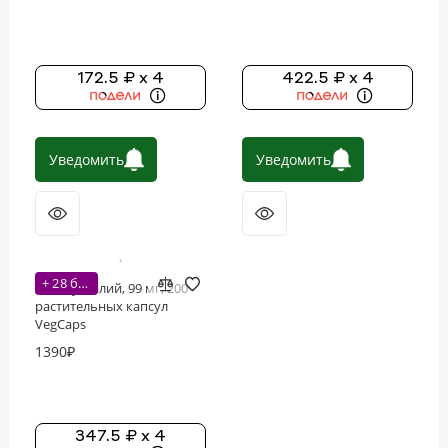
172.5 ₽ x 4
422.5 ₽ x 4
Уведомить
Уведомить
+ 28 бонусов
Solaray, калий, 99 мг, 200
растительных капсул
VegCaps
1390₽
347.5 ₽ x 4