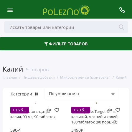
Здоровье кишечника
ФИЛЬТР ТОВАРОВ
Аминокислоты
Антиоксиданты
Калий
9 товаров
Волосы, кожа и ногти
Главная
Пищевые добавки
Микроэлементы (минералы)
Калий
Глаза, уши и нос
Категории
Грибы
+ 16 бонусов
+ 70 бонусов
Деятельность мозга
Natural Factors, цитрат
Country Life, Target-Mins,
калия, 99 мг, 90 таблеток
кальций, магний и калий,
180 таблеток (90 порций)
Женское здоровье
590₽
3490₽