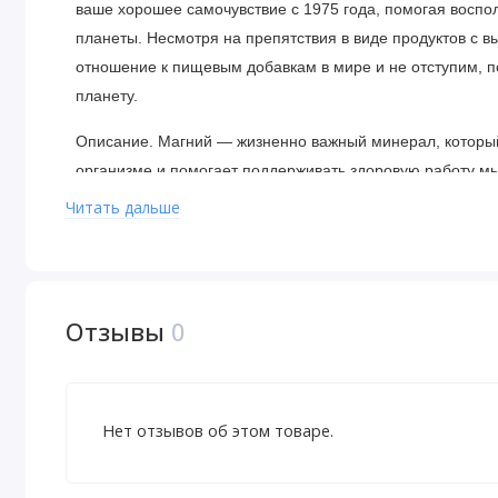
ваше хорошее самочувствие с 1975 года, помогая восп
планеты. Несмотря на препятствия в виде продуктов с 
отношение к пищевым добавкам в мире и не отступим, 
планету.
Описание. Магний — жизненно важный минерал, который
организме и помогает поддерживать здоровую работу мы
продуктах, таких как зеленые листовые овощи, бобовые 
Читать дальше
Рекомендации по применению
Применять только согласно инструкции. Принимать по од
Отзывы
0
Ингредиенты
Капсула из растительной целлюлозы, стеарат магния, д
Нет отзывов об этом товаре.
Предупреждения