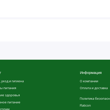
 повреждена или отсутствует. Хранить в недоступном для
сультироваться с врачом.
максимальной точности в изображениях и информации о
ые производителями, касающиеся упаковки или списка
 до того момента, как они будут опубликованы на сайте.
овка товаров может изменяться, это никак не влияет на
имательно ознакомиться с данными на упаковке,
г
Информация
одуктов перед их применением и не полагаться
POLEZNOO.RU
йте
. Обратите внимание, что некоторые из
, уход и гигиена
О компании
ьзованием машинного перевода. Это сделано
ты питания
Оплата и доставка
реводы будут заменены на выполненные нашими лингвистами
ние здоровья
Политика безопасн
вное питание
Flaticon
егории