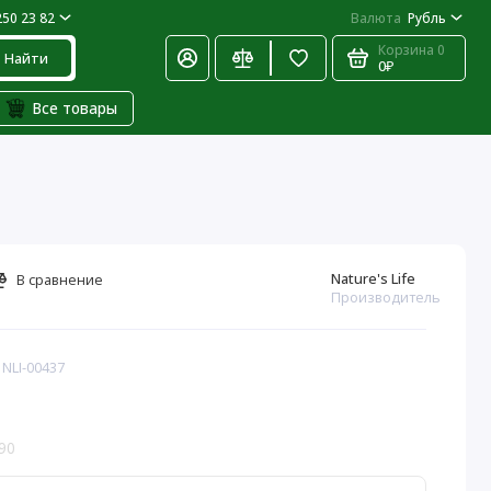
250 23 82
Валюта
Рубль
Корзина
0
Найти
0₽
Все товары
Nature's Life
В сравнение
Производитель
 NLI-00437
90