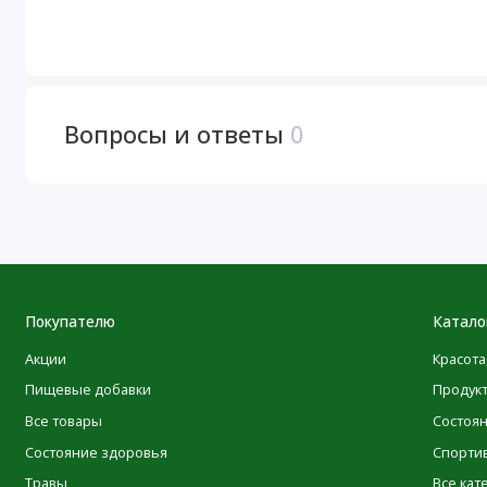
Не следует использовать продукт, если защитная пленка
детей месте. Перед началом применения следует прокон
Хранить в сухом и прохладном месте.
Вопросы и ответы
0
Отказ от ответственности
POLEZNOO
Компания
всегда стремится придерживаться 
своей продукции. Однако некоторые изменения, вносим
ингредиентов, могут потребовать определенного времени
Имейте в виду, что даже несмотря на то, что иногда упак
качество и свежесть продуктов. Мы рекомендуем вам вн
Покупателю
Катало
предупреждениями и инструкциями по использованию пр
исключительно на информацию, представленную на са
Акции
Красота
описаний продуктов на нашем сайте выполнены с испол
Пищевые добавки
Продук
исключительно для вашего удобства. Все подобные пе
Все товары
Состоя
в самое ближайшее время.
Состояние здоровья
Спорти
Травы
Все кат