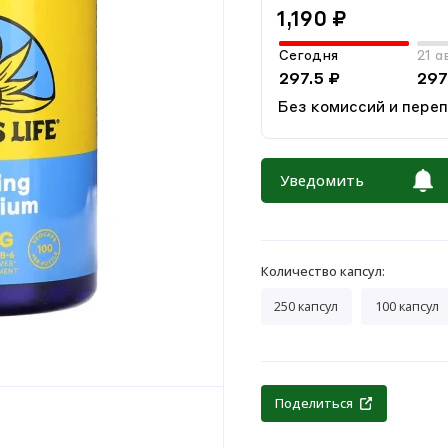
1,190 ₽
Сегодня
21 а
297.5 ₽
297
Без комиссий и пере
Уведомить
Количество капсул:
250 капсул
100 капсул
Поделиться