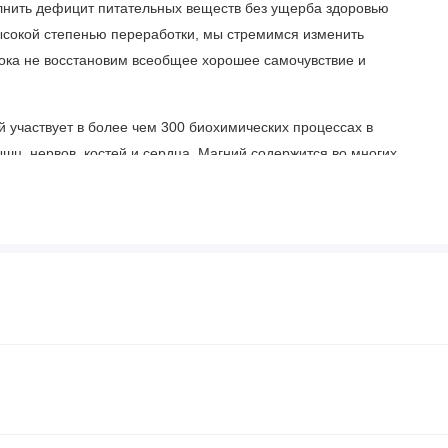
олнить дефицит питательных веществ без ущерба здоровью
высокой степенью переработки, мы стремимся изменить
пока не восстановим всеобщее хорошее самочувствие и
 участвует в более чем 300 биохимических процессах в
шц, нервов, костей и сердца. Магний содержится во многих
и орехи.
ной (1) вегетарианской капсуле в день во время еды.
иоксид кремния и целлюлоза.