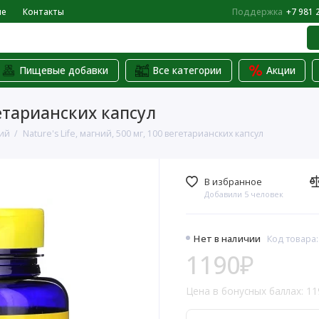
не
Контакты
Поддержка
+7 981 
Пищевые добавки
Все категории
Акции
егетарианских капсул
ий
Nature's Life, магний, 500 мг, 100 вегетарианских капсул
В избранное
Добавили 5 человек
Нет в наличии
Код товара:
1190₽
Цена в бонусных баллах: 11