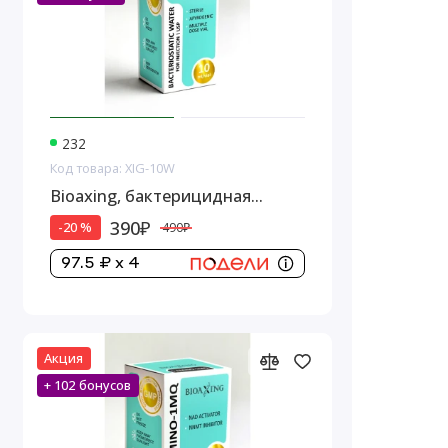
232
Код товара: XIG-10W
Bioaxing, бактерицидная
вода,1 стеклянный флакон, 10
390₽
-20 %
490₽
мл
97.5 ₽ x 4
Акция
+ 102 бонусов