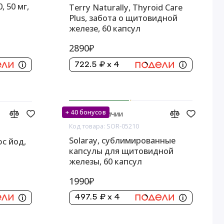
, 50 мг,
Terry Naturally, Thyroid Care
Plus, забота о щитовидной
железе, 60 капсул
2890₽
722.5 ₽ x 4
+ 40 бонусов
Нет в наличии
Код товара: SOR-05210
Solaray, сублимированные
с йод,
капсулы для щитовидной
железы, 60 капсул
1990₽
497.5 ₽ x 4