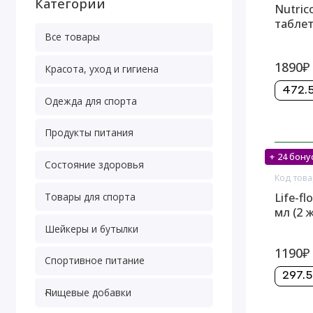
Категории
Nutrico
табле
Все товары
1890₽
Красота, уход и гигиена
472.5
Одежда для спорта
Продукты питания
+ 24 бону
Нет в
Состояние здоровья
Код това
Life-f
Товары для спорта
мл (2 
Шейкеры и бутылки
1190₽
Спортивное питание
297.5
Пищевые добавки