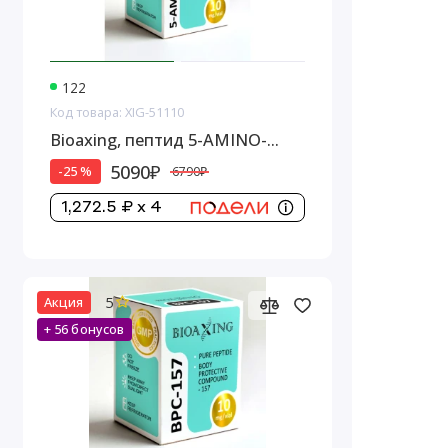
122
Код товара: XIG-51110
Bioaxing, пептид 5-AMINO-
1MQ, 10 мг
5090₽
-25 %
6790₽
1,272.5 ₽ x 4
5
Акция
+ 56 бонусов