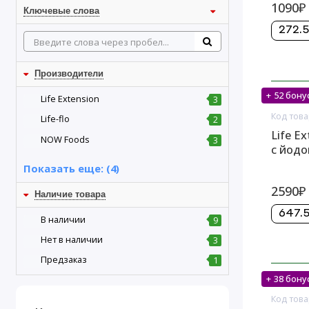
1090₽
Ключевые слова
272.5
Производители
+ 52 бону
На скл
Life Extension
3
Код това
Life-flo
2
Life E
NOW Foods
3
с йодо
Показать еще: (4)
2590₽
Наличие товара
647.5
В наличии
9
Нет в наличии
3
Предзаказ
1
+ 38 бону
На скл
Код това