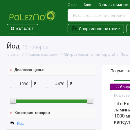
О нас
Блог
Отзывы о магази
Спортивное питание
КАТАЛОГ
Йод
13 товаров
Главная
Пищевые добавки
Микроэлементы (минералы)
Йод
Диапазон цены:
₽ -
₽
+ 22 бону
На скл
Код това
Life Ex
ламина
Категория товаров
1000 м
капсул
Йод