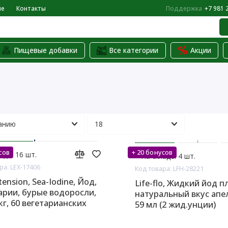
не
Контакты
Поддержка
+7 981 
Пищевые добавки
Все категории
Акции
сов
+ 20 бонусов
аде: 16 шт.
На складе: 4 шт.
ра: LEX-17406
Код товара: LFH-28221
tension, Sea-Iodine, Йод,
Life-flo, Жидкий йод 
рии, бурые водоросли,
натуральный вкус апе
кг, 60 вегетарианских
59 мл (2 жид.унции)