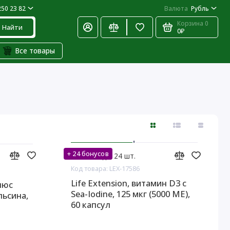
250 23 82
Валюта
Рубль
Корзина
0
Найти
0₽
Все товары
+ 24 бонусов
На складе: 24 шт.
Код товара: LEX-17586
Life Extension, витамин D3 с
плюс
Sea-Iodine, 125 мкг (5000 МЕ),
льсина,
60 капсул