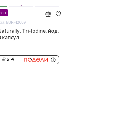
сов
аказ
ра: EUR-42009
aturally, Tri-Iodine, йод,
0 капсул
 ₽ x 4