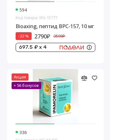
594
Код товара: XIG-15777
Bioaxing, пептид BPC-157, 10 мг
2790₽
-22 %
3590₽
697.5 ₽ x 4
Акция
+ 56 бонусов
336
Код товара: XIG-55100