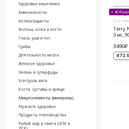
Здоровье кишечника
+ 40 бону
Аминокислоты
Предз
Антиоксиданты
Код това
Terry N
Волосы, кожа и ногти
3 мг, 9
Глаза, уши и нос
3490₽
Грибы
Деятельность мозга
872.5
Женское здоровье
Зелень и суперфуды
Контроль веса
Кости, суставы и хрящи
Микроэлементы (минералы)
Мужское здоровье
Продукты пчеловодства
Рыбий жир и омега (ЭПК и
ДГК)