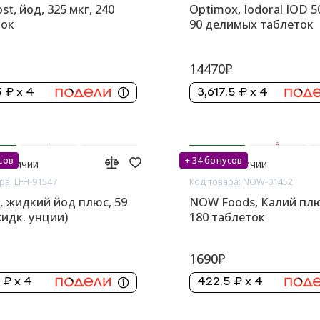
st, йод, 325 мкг, 240
Optimox, Iodoral IOD 50
ток
90 делимых таблеток
14470₽
 ₽ x 4
3,617.5 ₽ x 4
сов
+ 34 бонусов
 наличии
Нет в наличии
ра: LFH-91547
Код товара: NOW-01452
lo, жидкий йод плюс, 59
NOW Foods, Калий плю
жидк. унции)
180 таблеток
1690₽
 ₽ x 4
422.5 ₽ x 4