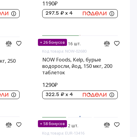
1190₽
297.5 ₽ x 4
+ 26 бонусов
На складе: 16 шт.
Код товара: NOW-02680
NOW Foods, Kelp, бурые
кг, 250
водоросли, йод, 150 мкг, 200
таблеток
1290₽
322.5 ₽ x 4
+ 58 бонусов
На складе: 2 шт.
Код товара: EUR-13416