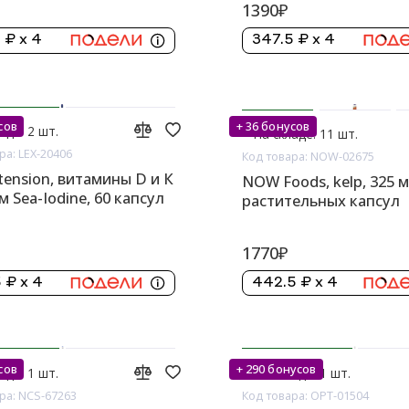
1390₽
 ₽ x 4
347.5 ₽ x 4
сов
+ 36 бонусов
аде: 2 шт.
На складе: 11 шт.
ра: LEX-20406
Код товара: NOW-02675
xtension, витамины D и К
NOW Foods, kelp, 325 м
м Sea-Iodine, 60 капсул
растительных капсул
1770₽
 ₽ x 4
442.5 ₽ x 4
сов
+ 290 бонусов
аде: 1 шт.
На складе: 1 шт.
ра: NCS-67263
Код товара: OPT-01504