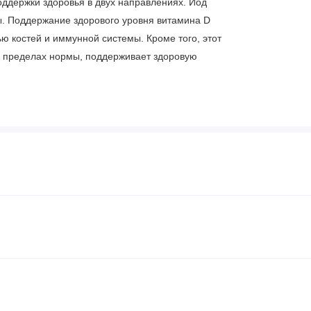
оддержки здоровья в двух направлениях. Йод
. Поддержание здорового уровня витамина D
ю костей и иммунной системы. Кроме того, этот
в пределах нормы, поддерживает здоровую
тво других преимуществ.
ринимать от 125 мкг (5000 МЕ) до 200 мкг
25 мкг (5000 МЕ) витамина D3.
клеток и здоровье иммунной системы
поддержания здоровой функции щитовидной
м здоровом рационе
 водорослей
йода