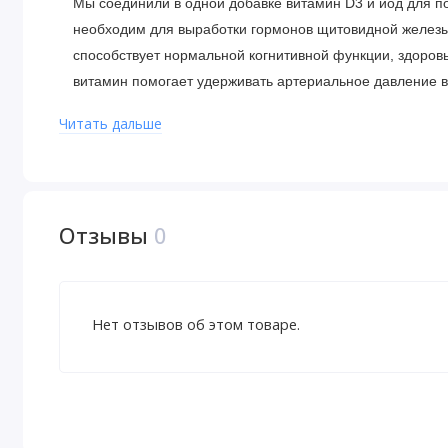
Мы соединили в одной добавке витамин D3 и йод для п
необходим для выработки гормонов щитовидной железы
способствует нормальной когнитивной функции, здоровь
витамин помогает удерживать артериальное давление 
воспалительную реакцию, функции эндотелия и множес
Читать дальше
Для хорошего самочувствия многим людям необходимо п
(8000 МЕ) витамина D3 в день. Эта формула содержит 1
Преимущества витамина D3 с йодом Sea-Iodine™
Отзывы
0
Поддерживает плотность костей, дифференциацию 
Содержит йод — микроэлемент, необходимый для 
железы
Нет отзывов об этом товаре.
Помогает восполнять нехватку йода в современно
Показано поддержание уровня витамина D
Sea-Iodine™, полученный из органических морских
Получите необходимое количество витамина D3 и 