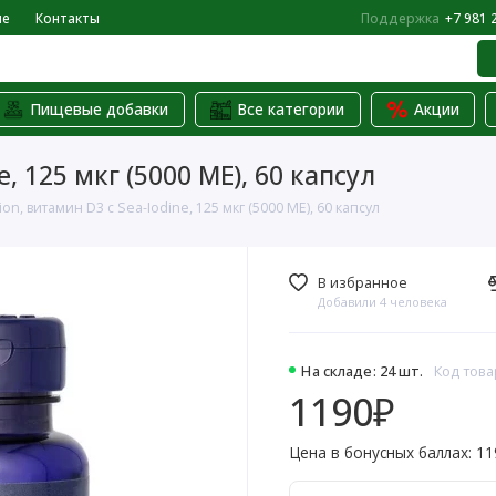
не
Контакты
Поддержка
+7 981 
Пищевые добавки
Все категории
Акции
e, 125 мкг (5000 МЕ), 60 капсул
sion, витамин D3 с Sea-Iodine, 125 мкг (5000 МЕ), 60 капсул
В избранное
Добавили 4 человека
На складе: 24 шт.
Код това
1190₽
Цена в бонусных баллах: 11