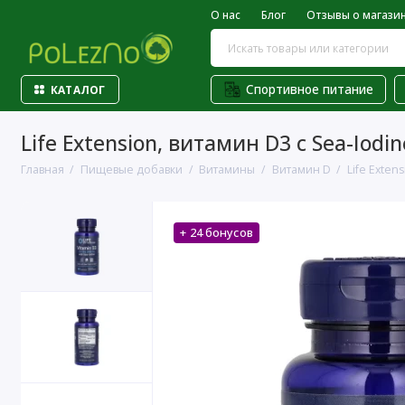
О нас
Блог
Отзывы о магази
Спортивное питание
КАТАЛОГ
Life Extension, витамин D3 с Sea-Iodin
Главная
Пищевые добавки
Витамины
Витамин D
Life Exten
+ 24 бонусов