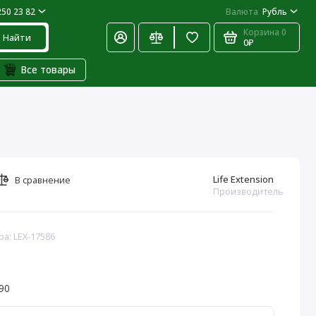
250 23 82
Валюта
Рубль
Корзина
0
Найти
0₽
Все товары
Life Extension
В сравнение
Производитель
ра: LEX-17586
90