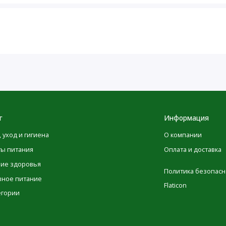
итовидной железы. Однако, если вы следите за
чаете его в достаточном количестве (большинство
а формула содержит 125 мкг (5000 МЕ)
ыполняйте рекомендации по применению.
г
Информация
ды или по назначению врача.
, уход и гигиена
О компании
ты питания
Оплата и доставка
ние здоровья
Политика безопасн
вное питание
Flaticon
оза (капсула), мальтодекстрин,
егории
 стеариновая кислота.