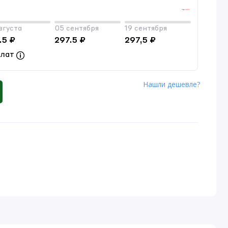
вгуста
05 сентября
19 сентября
.5 ₽
297.5 ₽
297,5 ₽
плат
Нашли дешевле?