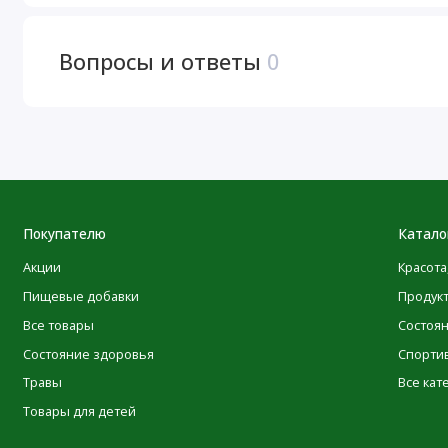
Йод необходим для поддержания выработки гормонов щ
Вопросы и ответы
0
количеством употребляемой соли, возможно, вы не полу
брендов обычной поваренной соли содержат йод). Наш
витамина D3 и 1000 мкг йода в каждой капсуле.
Рекомендации по применению
Прочтите всю информацию на этикетке и в точности в
Покупателю
Катало
Принимать по одной (1) капсуле ежедневно во время е
Акции
Красота
Не следует превышать рекомендуемую дозировку.
Пищевые добавки
Продук
Все товары
Состоя
Ингредиенты
Состояние здоровья
Спорти
Микрокристаллическая целлюлоза, растительная целлюл
Травы
Все кат
модифицированный пищевой крахмал, диоксид кремния,
Товары для детей