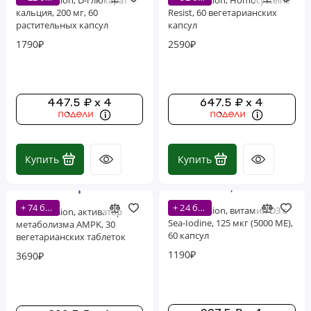
Life Extension, D-глюкарат
Life Extension, Homocysteine
кальция, 200 мг, 60
Resist, 60 вегетарианских
растительных капсул
капсул
1790₽
2590₽
447.5 ₽ x 4
647.5 ₽ x 4
Купить
Купить
+ 74 бонусов
+ 24 бонусов
Life Extension, витамин D3 с
Life Extension, активатор
Sea-Iodine, 125 мкг (5000 МЕ),
метаболизма AMPK, 30
60 капсул
вегетарианских таблеток
1190₽
3690₽