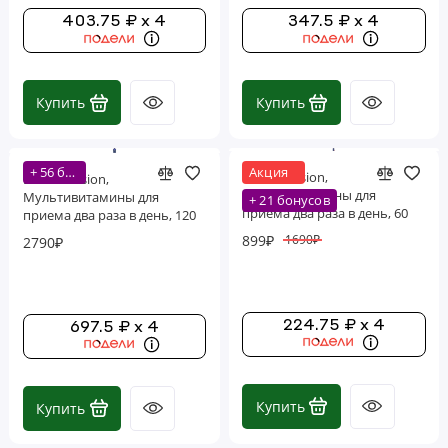
403.75 ₽ x 4
347.5 ₽ x 4
Купить
Купить
+ 56 бонусов
Акция
Life Extension,
Life Extension,
мультивитамины для
Мультивитамины для
+ 21 бонусов
приема два раза в день, 60
приема два раза в день, 120
капсул
капсул
899₽
1690₽
2790₽
224.75 ₽ x 4
697.5 ₽ x 4
Купить
Купить