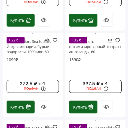
Купить
Купить
+ 22 бонусов
+ 32 бонусов
Life Extension, Sea-Iodine,
Life Extension,
Йод, ламинарии, бурые
оптимизированный экстракт
водоросли, 1000 мкг, 60
ашваганды, 60
вегетарианских капсул
вегетарианских капсул
1090₽
1590₽
272.5 ₽ x 4
397.5 ₽ x 4
Купить
Купить
+ 22 бонусов
+ 52 бонусов