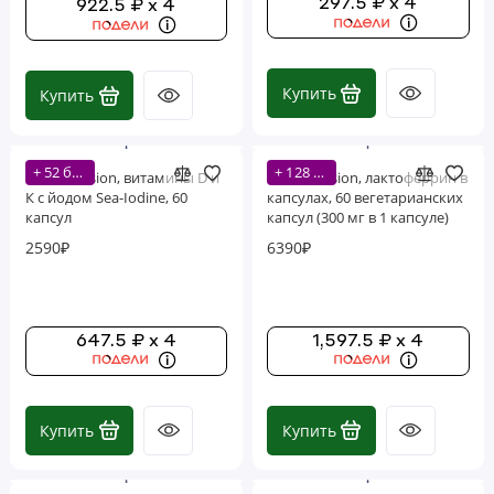
297.5 ₽ x 4
922.5 ₽ x 4
Купить
Купить
+ 52 бонусов
+ 128 бонусов
Life Extension, витамины D и
Life Extension, лактоферрин в
К с йодом Sea-Iodine, 60
капсулах, 60 вегетарианских
капсул
капсул (300 мг в 1 капсуле)
2590₽
6390₽
647.5 ₽ x 4
1,597.5 ₽ x 4
Купить
Купить