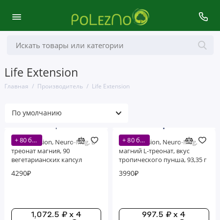
Life Extension
Главная
Производитель
Life Extension
+ 80 бонусов
+ 80 бонусов
Life Extension, Neuro-Mag, L-
Life Extension, Neuro-Mag,
треонат магния, 90
магний L-треонат, вкус
вегетарианских капсул
тропического пунша, 93,35 г
(3,293 унции)
4290₽
3990₽
1,072.5 ₽ x 4
997.5 ₽ x 4