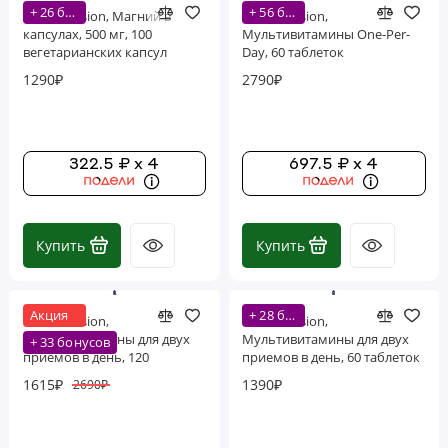
+ 26 бонусов
+ 56 бонусов
Life Extension, Магний в
Life Extension,
капсулах, 500 мг, 100
Мультивитамины One-Per-
вегетарианских капсул
Day, 60 таблеток
1290₽
2790₽
322.5 ₽ x 4
697.5 ₽ x 4
Купить
Купить
Акция
+ 28 бонусов
Life Extension,
Life Extension,
Мультивитамины для двух
Мультивитамины для двух
+ 33 бонусов
приемов в день, 120
приемов в день, 60 таблеток
таблеток (60 порций)
(30 порций)
1615₽
1390₽
2690₽