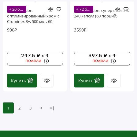
+ 20 бонусов
+ 72 бонусов
Life Extension,
Life Extension, супер омега-3,
оптимизированный хром с
240 капсул (60 порций)
Crominex 3+, 500 мкг, 60
вегетарианских капсул
990₽
3590₽
247.5 ₽ x 4
897.5 ₽ x 4
Купить
Купить
1
2
3
>
>|