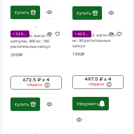
Купить
Купить
+ 54 бонусов
+ 40 бонусов
Force Factor, магний, 500
NOW Foods, магний в
мг, 90 растительных
капсулах, 400 мг, 180
капсул
растительных капсул
1990₽
2690₽
497.5 ₽ x 4
672.5 ₽ x 4
Уведомить
Купить