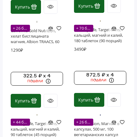
Купить
Купить
Фосфолипиды
Витамины
+ 26 бонусов
+ 70 бонусов
Country Life, Target-Mins,
California Gold Nutrition,
кальций, магний и калий,
хелат бисглицината
180 таблеток (90 порций)
магния, Albion TRAACS, 60
вегетарианских капсул (30
3490₽
1290₽
порций)
872.5 ₽ x 4
322.5 ₽ x 4
Купить
Купить
+ 44 бонусов
+ 26 бонусов
Country Life, Target-Mins,
Life Extension, Магний в
кальций, магний и калий,
капсулах, 500 мг, 100
90 таблеток (45 порций)
вегетарианских капсул