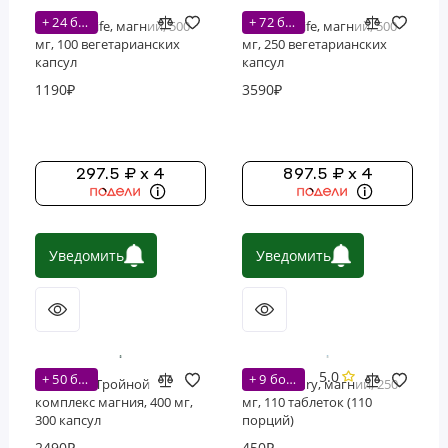
+ 24 бонусов
+ 72 бонусов
Nature's Life, магний, 500
Nature's Life, магний, 500
мг, 100 вегетарианских
мг, 250 вегетарианских
капсул
капсул
1190₽
3590₽
297.5 ₽ x 4
897.5 ₽ x 4
Уведомить
Уведомить
5.0
+ 50 бонусов
+ 9 бонусов
Swanson, Тройной
21st Century, магний, 250
комплекс магния, 400 мг,
мг, 110 таблеток (110
300 капсул
порций)
2490₽
450₽