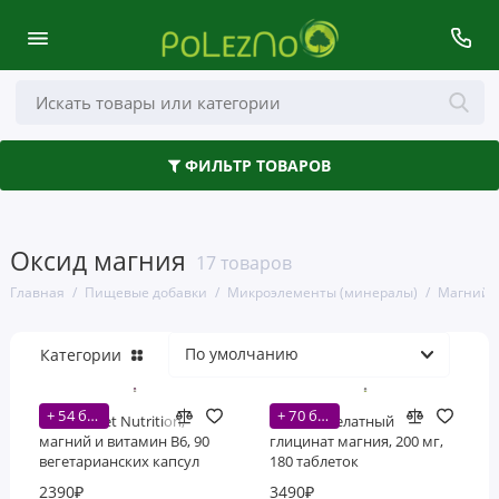
Здоровье кишечника
ФИЛЬТР ТОВАРОВ
Аминокислоты
Антиоксиданты
Оксид магния
17 товаров
Волосы, кожа и ногти
Главная
Пищевые добавки
Микроэлементы (минералы)
Магний
Глаза, уши и нос
Категории
Грибы
+ 54 бонусов
+ 70 бонусов
Деятельность мозга
Bluebonnet Nutrition,
Carlson, Хелатный
магний и витамин B6, 90
глицинат магния, 200 мг,
вегетарианских капсул
180 таблеток
Женское здоровье
2390₽
3490₽