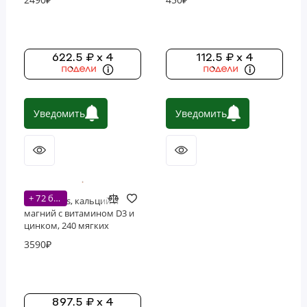
622.5 ₽ x 4
112.5 ₽ x 4
Уведомить
Уведомить
+ 72 бонусов
Now Foods, кальций и
магний с витамином D3 и
цинком, 240 мягких
таблеток (120 порций)
3590₽
897.5 ₽ x 4