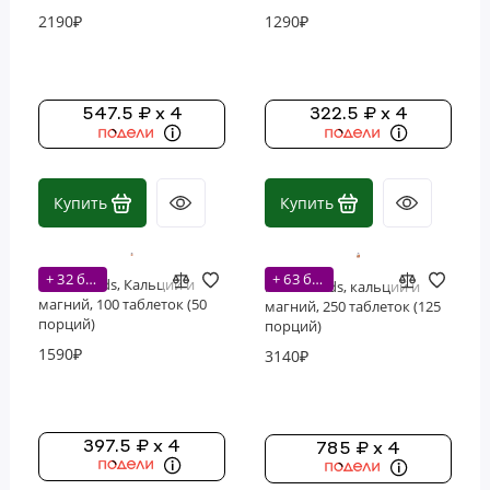
2190₽
1290₽
547.5 ₽ x 4
322.5 ₽ x 4
Купить
Купить
+ 32 бонусов
+ 63 бонусов
NOW Foods, Кальций и
NOW Foods, кальций и
магний, 100 таблеток (50
магний, 250 таблеток (125
порций)
порций)
1590₽
3140₽
397.5 ₽ x 4
785 ₽ x 4